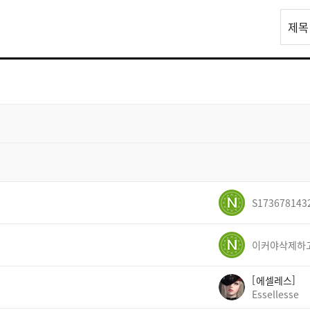
리
제목
스
트
검
색
S173678143
에셀레스
Essellesse