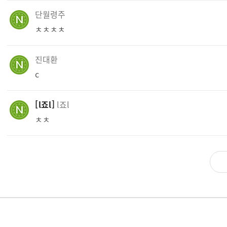
단월령주
ㅊㅊㅊㅊ
진대환
c
l죠l
l죠l
ㅊㅊ