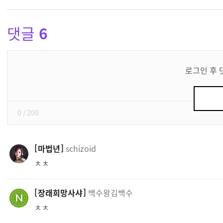
댓글
6
댓
글
로그인 후 
쓰
기
0
/ 200
마법년
schizoid
ㅊㅊ
장래희망사샤
백수왕김백수
ㅊㅊ