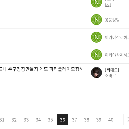
l죠l
응등엉덩
이드나 주구장창만들지 왜또 파티플레이모집해
티매오
소바르
31
32
33
34
35
36
37
38
39
40