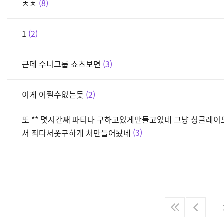
ㅊㅊ
8
1
2
근데 수니그룹 쇼츠보면
3
이게 어쩔수없는듯
2
또 ** 몇시간째 파티나 구하고있게만들고있네 그냥 싱글레
서 죄다서폿구하게 쳐만들어놨네
3