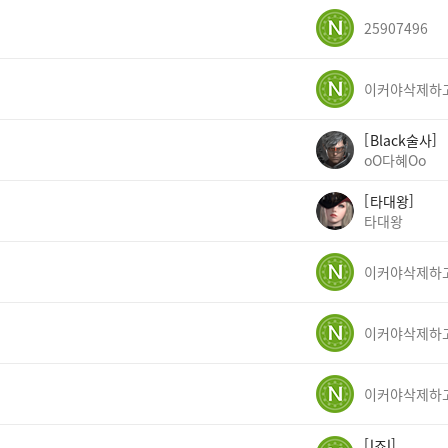
25907496
Black술사
oO다혜Oo
타대왕
타대왕
l죠l