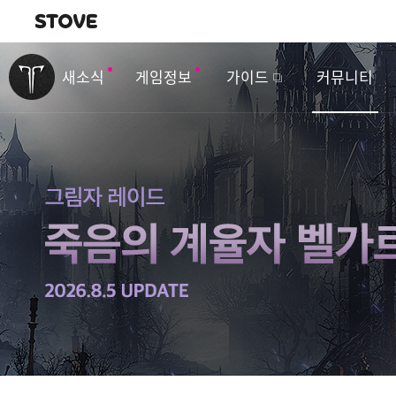
내비게이션
이
벤
새소식
게임정보
가이드
커뮤니티
트
&
업
데
이
트