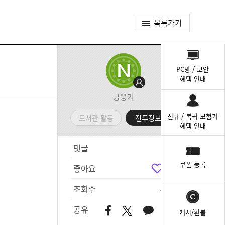
목록가기
퀵
메
PC방 / 보안
뉴
혜택 안내
긍응기
신규 / 복귀 모험가
도서관 활동
전투정보실
혜택 안내
댓글
6
쿠폰 등록
좋아요
6
조회수
473
공유
캐시/환불