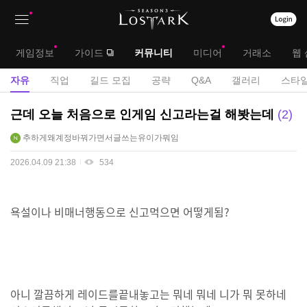
상
대
게임정보
가이드
커뮤니티
미디어
거래소
웹 
단
메
서
자유
직업
길드 모집
공략
Q&A
갤러리
스타일
메
뉴
브
자
근데 오늘 처음으로 인게임 신고라는걸 해봣는데
2
뉴
유
메
추하게왜계정바꿔가면서글쓰는유이가뭐임
게
뉴
시
2026.04.09 21:38
534
판
욕설이나 비매너행동으로 신고먹으면 어떻게됨?
아니 깔끔하게 레이드를끝내놓고는 뭐네 뭐네 니가 뭐 못하네