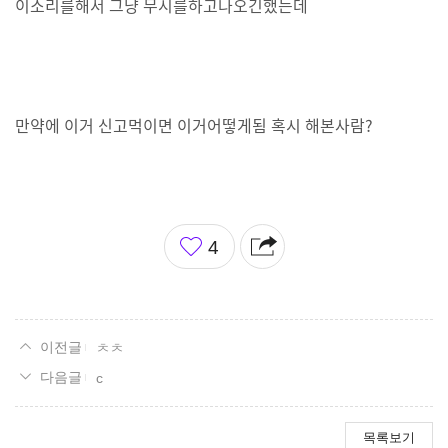
이소리를해서 그냥 무시를하고나오긴했는데
만약에 이거 신고먹이면 이거어떻게됨 혹시 해본사람?
좋
4
아
요
ㅊㅊ
c
목록보기