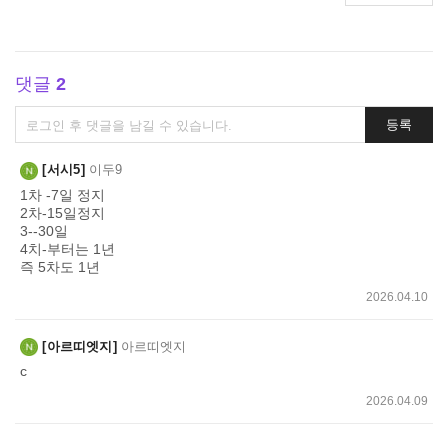
댓글
2
댓
등록
글
쓰
서시5
이두9
기
1차 -7일 정지
2차-15일정지
3--30일
4치-부터는 1년
즉 5차도 1년
2026.04.10
아르띠엣지
아르띠엣지
c
2026.04.09