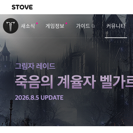
내비게이션
이
벤
새소식
게임정보
가이드
커뮤니티
트
&
업
데
이
트