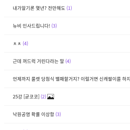
내가알기론 몇년? 전만해도
1
뉴비 인사드립니다!
3
ㅊㅊ
4
근데 꺼드럭 거린다라는 말
4
언제까지 룰렛 당첨식 밸패할거지? 이럴거면 신캐팔이를 하
25강 [굳코코]
2
낙원공명 확률 이상함
3