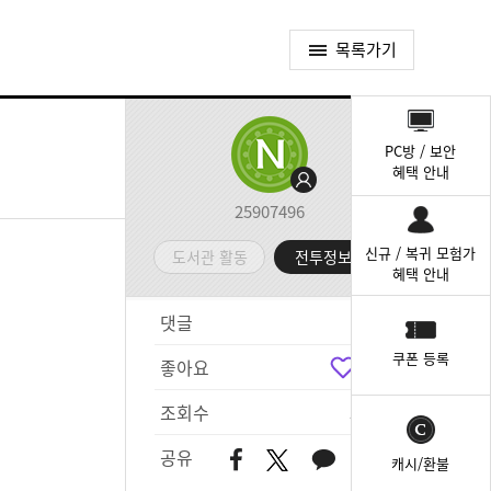
목록가기
퀵
메
PC방 / 보안
뉴
혜택 안내
25907496
신규 / 복귀 모험가
도서관 활동
전투정보실
혜택 안내
댓글
6
쿠폰 등록
좋아요
8
조회수
551
공유
캐시/환불