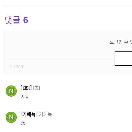
댓글
6
댓
글
로그인 후 
쓰
기
0
/ 200
l죠l
l죠l
ㅊㅊ
기매늑
기매늑
cc