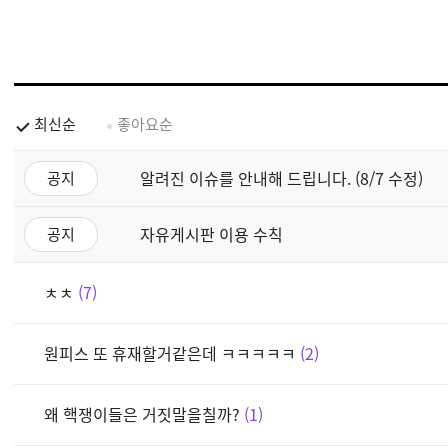
최신순
좋아요순
알려진 이슈를 안내해 드립니다. (8/7 수정)
공지
자유게시판 이용 수칙
공지
ㅊㅊ
7
원피스 또 휴재할거같은데 ㅋㅋㅋㅋㅋ
2
왜 핵쟁이들은 거짓말을칠까?
1