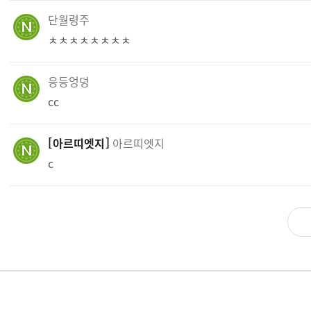
단월령주
ㅊㅊㅊㅊㅊㅊㅊㅊ
응등엉덩
cc
아르띠엣지
아르띠엣지
c