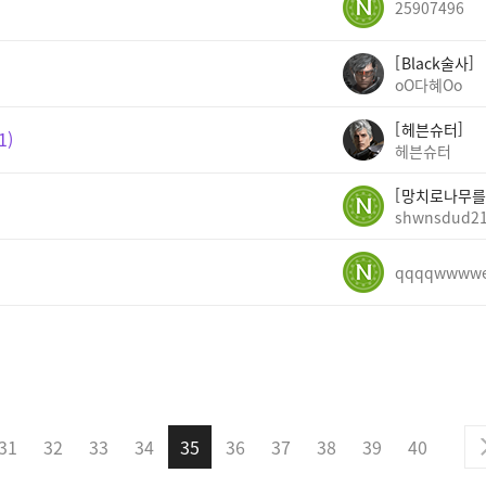
25907496
Black술사
oO다혜Oo
헤븐슈터
1
헤븐슈터
망치로나무를
shwnsdud2
qqqqwwww
31
32
33
34
35
36
37
38
39
40