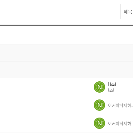
리
제목
스
트
검
색
l죠l
l죠l