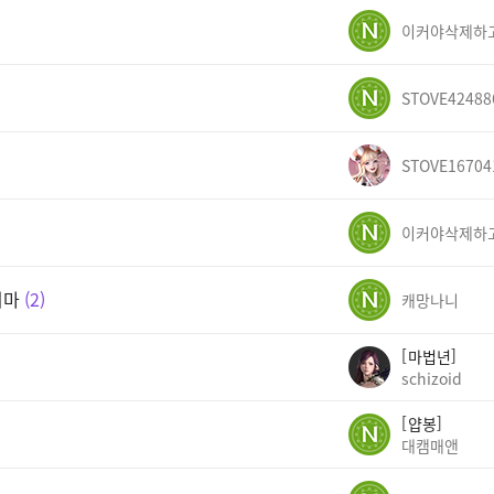
STOVE42488
STOVE16704
지마
2
캐망나니
마법년
schizoid
얍봉
대캠매앤