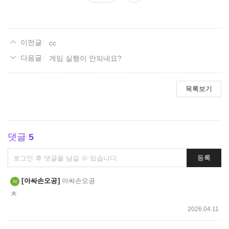
요
cc
게임 실행이 안되네요?
목록보기
댓글
5
댓
등록
글
쓰
아싸손오공
아싸손오공
기
ㅊ
2026.04.11