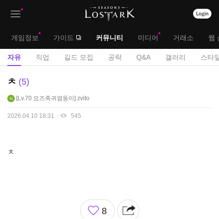
상
대
게임정보
가이드
커뮤니티
미디어
거래소
웹 
단
메
서
자유
직업
길드 모집
공략
Q&A
갤러리
스타일
메
뉴
브
자
ㅊ
5
뉴
유
메
Lv.70
요즈족귀염둥이
zvito
게
뉴
시
2026.04.10 18:31
545
판
ㅊ
좋
8
아