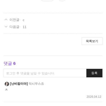
요
c
11
목록보기
댓글
6
댓
등록
글
쓰
난비컵이야
막시무스죠
기
ㅊ
2026.04.12