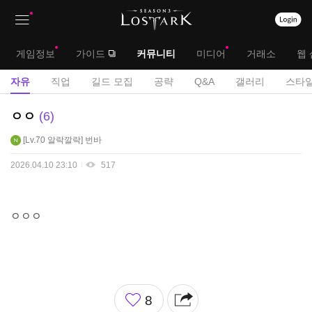
상
대
게임정보
가이드
커뮤니티
미디어
거래소
웹 
단
메
서
자유
직업
길드 모집
공략
Q&A
갤러리
스타일
메
뉴
브
자
ㅇㅇ
6
뉴
유
메
Lv.70
알락깔락
번바
게
뉴
시
2026.04.10 23:10
517
판
ㅇㅇㅇ
좋
8
아