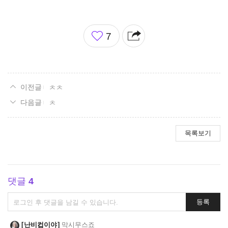
좋
7
아
요
ㅊㅊ
ㅊ
목록보기
댓글
4
댓
등록
글
쓰
난비컵이야
막시무스죠