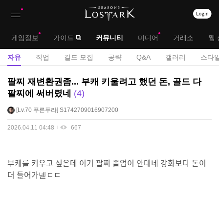
상
대
게임정보
가이드
커뮤니티
미디어
거래소
웹 
단
메
서
자유
직업
길드 모집
공략
Q&A
갤러리
스타일
메
뉴
브
자
팔찌 재변환권좀... 부캐 키울려고 했던 돈, 골드 다
뉴
유
메
팔찌에 써버렸네
4
게
뉴
Lv.70
푸른푸라
S1742709016907200
시
판
2026.04.11 04:48
667
부캐를 키우고 싶은데 이거 팔찌 졸업이 안대네 강화보다 돈이
더 들어가넫ㄷㄷ