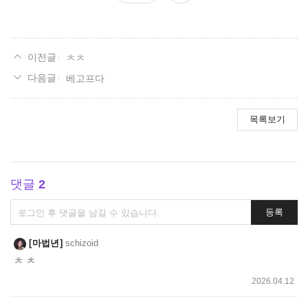
요
ㅊㅊ
베고프다
목록보기
댓글
2
댓
등록
글
쓰
마법년
schizoid
기
ㅊ ㅊ
2026.04.12