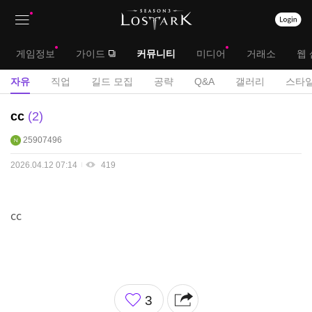
상
대
게임정보
가이드
커뮤니티
미디어
거래소
웹 
단
메
서
자유
직업
길드 모집
공략
Q&A
갤러리
스타일
메
뉴
브
자
cc
2
뉴
유
메
25907496
게
뉴
시
2026.04.12 07:14
419
판
cc
좋
3
아