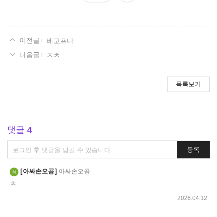
요
베고프다
ㅈㅊ
목록보기
댓글
4
댓
등록
글
쓰
아싸손오공
아싸손오공
기
ㅊ
2026.04.12