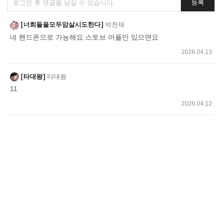
등록
글
쓰
너희들을모두암살시도한다
박천재
기
네 핸드폰으로 가능해요 스토브 어플만 있으면요
2026.04.13
타대왕
타대왕
11
2026.04.12