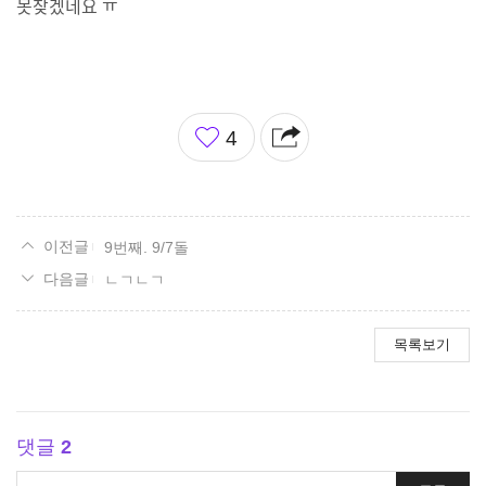
못찾겠네요 ㅠ
좋
4
아
요
9번째. 9/7돌
ㄴㄱㄴㄱ
목록보기
댓글
2
댓