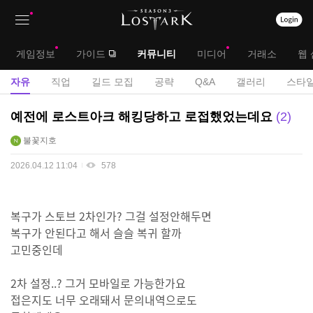
상
대
게임정보
가이드
커뮤니티
미디어
거래소
웹 
단
메
서
자유
직업
길드 모집
공략
Q&A
갤러리
스타일
메
뉴
브
자
예전에 로스트아크 해킹당하고 로접했었는데요
2
뉴
유
메
불꽃지호
게
뉴
시
2026.04.12 11:04
578
판
복구가 스토브 2차인가? 그걸 설정안해두면
복구가 안된다고 해서 슬슬 복귀 할까
고민중인데
2차 설정..? 그거 모바일로 가능한가요
접은지도 너무 오래돼서 문의내역으로도