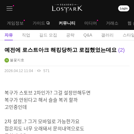
상
대
게임정보
가이드
커뮤니티
미디어
거래소
웹 
단
메
서
자유
직업
길드 모집
공략
Q&A
갤러리
스타일
메
뉴
브
자
예전에 로스트아크 해킹당하고 로접했었는데요
2
뉴
유
메
불꽃지호
게
뉴
시
2026.04.12 11:04
571
판
복구가 스토브 2차인가? 그걸 설정안해두면
복구가 안된다고 해서 슬슬 복귀 할까
고민중인데
2차 설정..? 그거 모바일로 가능한가요
접은지도 너무 오래돼서 문의내역으로도