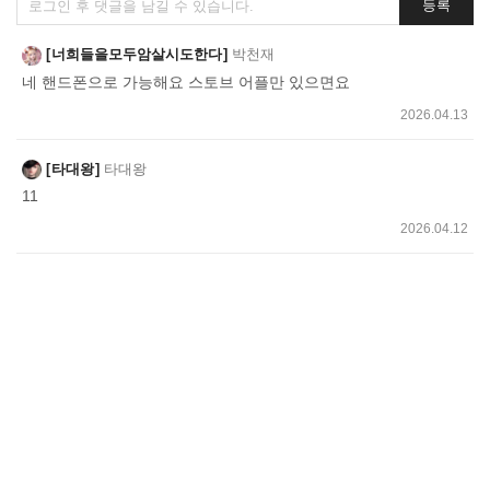
등록
글
쓰
너희들을모두암살시도한다
박천재
기
네 핸드폰으로 가능해요 스토브 어플만 있으면요
2026.04.13
타대왕
타대왕
11
2026.04.12