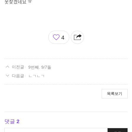
못찾겠네요 ㅠ
좋
4
아
요
9번째. 9/7돌
ㄴㄱㄴㄱ
목록보기
댓글
2
댓