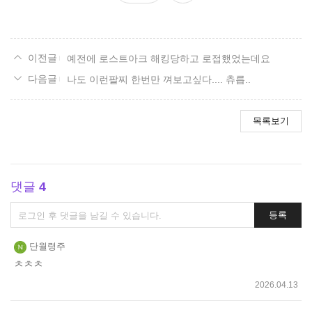
요
예전에 로스트아크 해킹당하고 로접했었는데요
나도 이런팔찌 한번만 껴보고싶다.... 츄릅..
목록보기
댓글
4
댓
등록
글
쓰
단월령주
기
ㅊㅊㅊ
2026.04.13