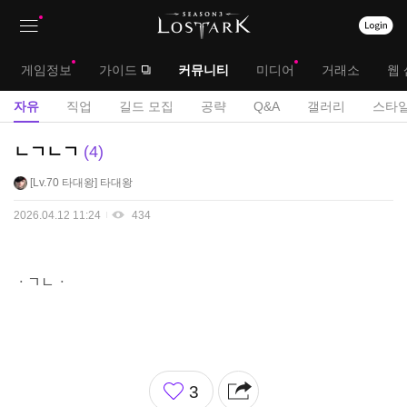
상
대
게임정보
가이드
커뮤니티
미디어
거래소
웹 
단
메
서
자유
직업
길드 모집
공략
Q&A
갤러리
스타일
메
뉴
브
자
ㄴㄱㄴㄱ
4
뉴
유
메
Lv.70
타대왕
타대왕
게
뉴
시
2026.04.12 11:24
434
판
ㆍㄱㄴㆍ
좋
3
아