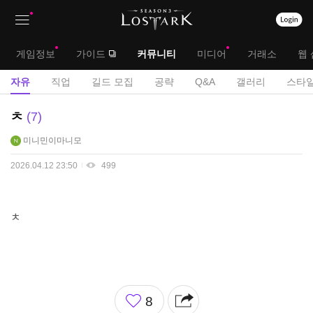
상
대
게임정보
가이드
커뮤니티
미디어
거래소
웹 
단
메
서
자유
직업
길드 모집
공략
Q&A
갤러리
스타일
메
뉴
브
자
ㅊ
7
뉴
유
메
미니민이마니모
게
뉴
시
2026.04.12 23:50
499
판
ㅊ
좋
8
아