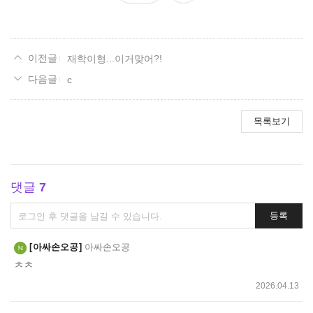
요
재학이형...이거맞어?!
c
목록보기
댓글
7
댓
등록
글
쓰
아싸손오공
아싸손오공
기
ㅊㅊ
2026.04.13