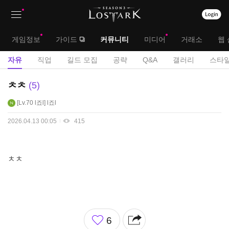
상
대
게임정보
가이드
커뮤니티
미디어
거래소
웹 
단
메
서
자유
직업
길드 모집
공략
Q&A
갤러리
스타일
메
뉴
브
자
ㅊㅊ
5
뉴
유
메
Lv.70
l죠l
l죠l
게
뉴
시
2026.04.13 00:05
415
판
ㅊㅊ
좋
6
아