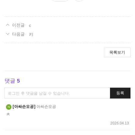
요
c
캬
목록보기
댓글
5
댓
등록
글
쓰
아싸손오공
아싸손오공
기
ㅊ
2026.04.13