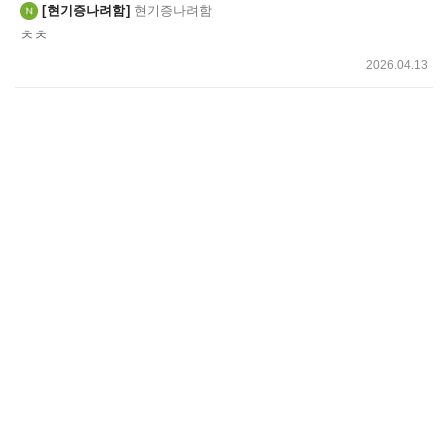
현기증나려함
현기증나려함
ㅊㅊ
2026.04.13