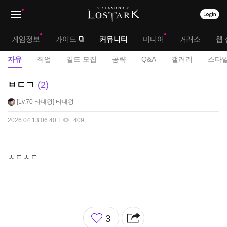
상
대
게임정보
가이드
커뮤니티
미디어
거래소
웹 
단
메
서
자유
직업
길드 모집
공략
Q&A
갤러리
스타일
메
뉴
브
자
ㅂㄷㄱ
2
뉴
유
메
Lv.70
타대왕
타대왕
게
뉴
시
2026.04.13 06:40
409
판
ㅅㄷㅅㄷ
좋
3
아