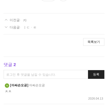
요
캬
ㅣㄷㆍㅌ
목록보기
댓글
2
댓
등록
글
쓰
아싸손오공
아싸손오공
기
ㅊㅊ
2026.04.13