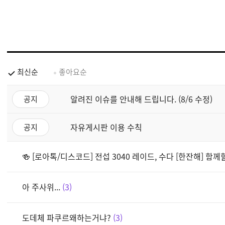
최신순
좋아요순
알려진 이슈를 안내해 드립니다. (8/6 수정)
공지
자유게시판 이용 수칙
공지
🍻 [로아톡/디스코드] 전섭 3040 레이드, 수다 [한잔해] 함
아 주사위...
3
도데체 파쿠르왜하는거냐?
3