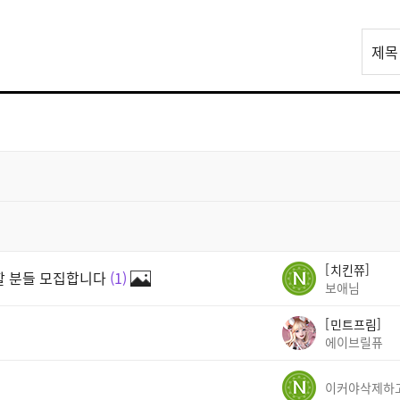
리
제목
스
트
검
색
치킨쮸
께할 분들 모집합니다
1
보애님
민트프림
에이브릴퓨