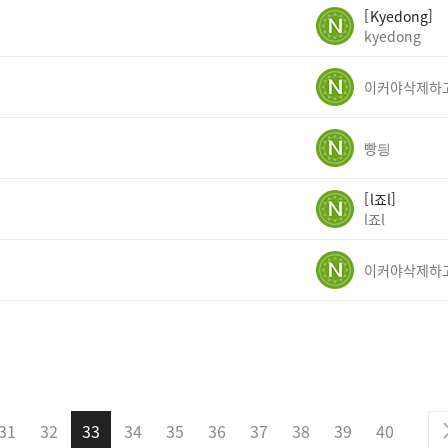
Kyedong
kyedong
빵딍
l죠l
l죠l
31
32
33
34
35
36
37
38
39
40