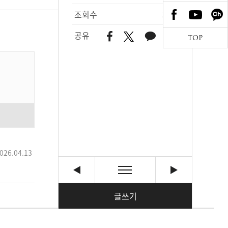
조회수
386
공유
TOP
026.04.13
글쓰기