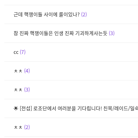
근데 핵쟁이들 사이에 룰이있나?
2
참 진짜 핵쟁이들은 인생 진짜 기괴하게사는듯
3
cc
7
ㅊㅊ
4
ㅊㅊ
3
🌟 [전섭] 로조단에서 여러분을 기다립니다! 친목/레이드/일숙/
ㅊㅊ
2