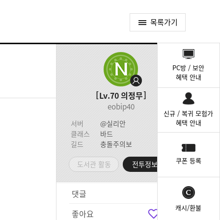
목록가기
퀵
메
PC방 / 보안
뉴
혜택 안내
Lv.70
의정무
eobip40
신규 / 복귀 모험가
혜택 안내
서버
@실리안
클래스
바드
길드
충돌주의보
쿠폰 등록
도서관 활동
전투정보실
댓글
1
캐시/환불
좋아요
4