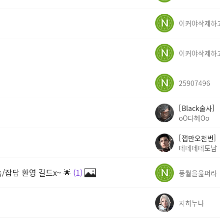
25907496
Black술사
oO다혜Oo
잽만오천번
테테테테토남
잡담 환영 길드x~ 🌟
1
풍월을읊퍼라
지히누나