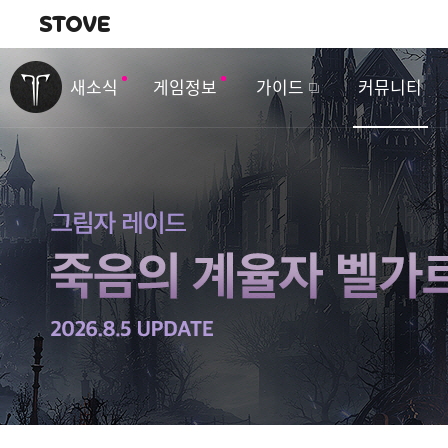
내비게이션
이
벤
새소식
게임정보
가이드
커뮤니티
트
&
업
데
이
트