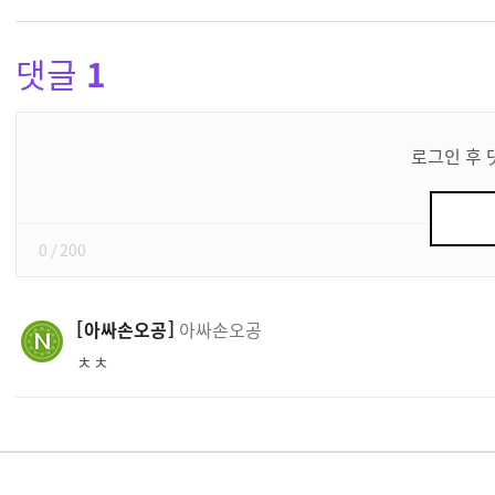
댓글
1
댓
글
로그인 후 
쓰
기
0
/ 200
아싸손오공
아싸손오공
ㅊㅊ