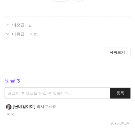
요
c
ㅊㅍ
목록보기
댓글
3
댓
등록
글
쓰
난비컵이야
막시무스죠
기
ㅊㅊ
2026.04.14