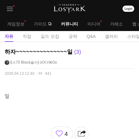
상
대
게임정보
가이드
커뮤니티
미디어
거래소
웹 
단
메
서
자유
직업
길드 모집
공략
Q&A
갤러리
스타일
메
뉴
브
자
하자~~~~~~~~~~~~~~~일
3
뉴
유
메
Lv.70
Black술사
oO다혜Oo
게
뉴
시
2026.04.13 12:40
441
판
일
좋
4
아