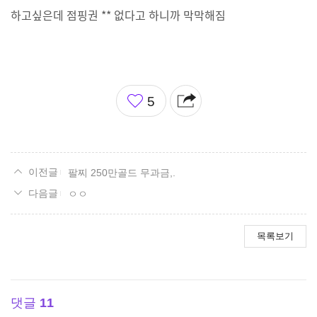
하고싶은데 점핑권 ** 없다고 하니까 막막해짐
좋
5
아
요
팔찌 250만골드 무과금,.
ㅇㅇ
목록보기
댓글
11