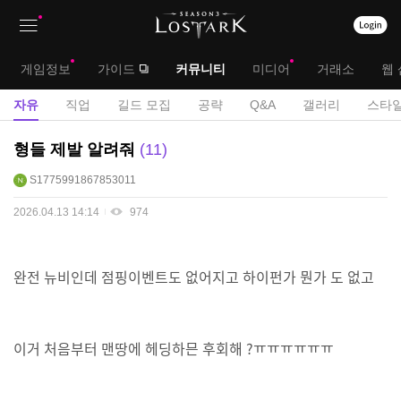
상
대
게임정보
가이드
커뮤니티
미디어
거래소
웹 
단
메
서
자유
직업
길드 모집
공략
Q&A
갤러리
스타일
메
뉴
브
자
형들 제발 알려줘
11
뉴
유
메
S1775991867853011
게
뉴
시
2026.04.13 14:14
974
판
완전 뉴비인데 점핑이벤트도 없어지고 하이펀가 뭔가 도 없고
이거 처음부터 맨땅에 헤딩하믄 후회해 ?ㅠㅠㅠㅠㅠㅠ