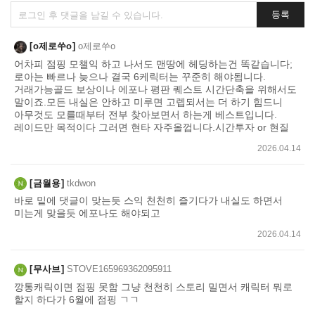
댓
등록
글
쓰
o제로쑤o
o제로쑤o
기
어차피 점핑 모챌익 하고 나서도 맨땅에 헤딩하는건 똑같습니다;
로아는 빠르나 늦으나 결국 6케릭터는 꾸준히 해야됩니다.
거래가능골드 보상이나 에포나 평판 퀘스트 시간단축을 위해서도
말이죠.모든 내실은 안하고 미루면 고렙되서는 더 하기 힘드니
아무것도 모를때부터 전부 찾아보면서 하는게 베스트입니다.
레이드만 목적이다 그러면 현타 자주올껍니다.시간투자 or 현질
2026.04.14
금월용
tkdwon
바로 밑에 댓글이 맞는듯 스익 천천히 즐기다가 내실도 하면서
미는게 맞을듯 에포나도 해야되고
2026.04.14
무사브
STOVE165969362095911
깡통캐릭이면 점핑 못함 그냥 천천히 스토리 밀면서 캐릭터 뭐로
할지 하다가 6월에 점핑 ㄱㄱ