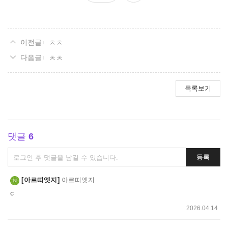
요
ㅊㅊ
ㅊㅊ
목록보기
댓글
6
댓
등록
글
쓰
아르띠엣지
아르띠엣지
기
c
2026.04.14