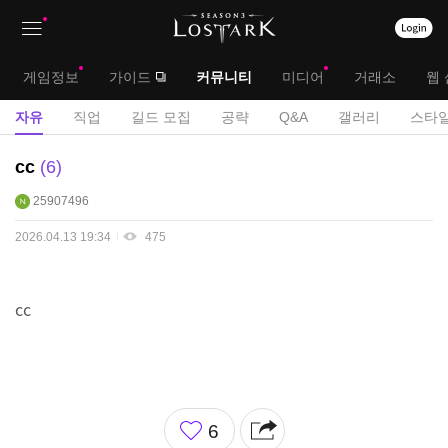
상
대
게임정보
가이드
커뮤니티
미디어
거래소
웹 
단
메
서
자유
직업
길드 모집
공략
Q&A
갤러리
스타일
메
뉴
브
자
cc
6
뉴
유
메
25907496
게
뉴
시
2026.04.13 19:34
475
판
cc
좋
6
아