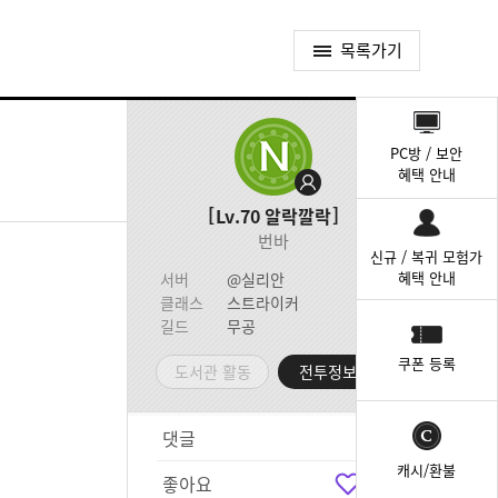
목록가기
퀵
메
PC방 / 보안
뉴
혜택 안내
Lv.70
알락깔락
번바
신규 / 복귀 모험가
혜택 안내
서버
@실리안
클래스
스트라이커
길드
무공
쿠폰 등록
도서관 활동
전투정보실
댓글
9
캐시/환불
좋아요
8