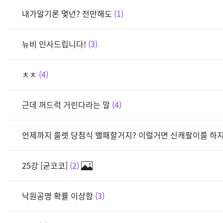
내가알기론 몇년? 전만해도
1
뉴비 인사드립니다!
3
ㅊㅊ
4
근데 꺼드럭 거린다라는 말
4
언제까지 룰렛 당첨식 밸패할거지? 이럴거면 신캐팔이를 하
25강 [굳코코]
2
낙원공명 확률 이상함
3