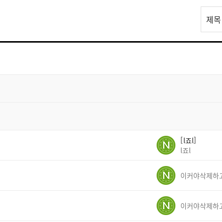
리
제목
스
트
검
색
l죠l
l죠l