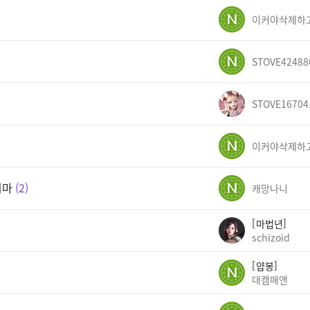
STOVE42488
STOVE16704
지마
2
캐망나니
마법년
schizoid
얍봉
대캠매앤