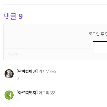
댓글
9
댓
글
로그인 후 
쓰
기
0
/ 200
난비컵이야
막시무스죠
ㅊ
아르띠엣지
아르띠엣지
c