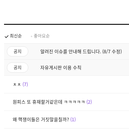
최신순
좋아요순
알려진 이슈를 안내해 드립니다. (8/7 수정)
공지
자유게시판 이용 수칙
공지
ㅊㅊ
7
원피스 또 휴재할거같은데 ㅋㅋㅋㅋㅋ
2
왜 핵쟁이들은 거짓말을칠까?
1