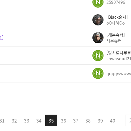
25907496
Black술사
oO다혜Oo
헤븐슈터
1
헤븐슈터
망치로나무를
shwnsdud2
qqqqwwww
31
32
33
34
35
36
37
38
39
40