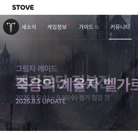
내비게이션
이
벤
새소식
게임정보
가이드
커뮤니티
트
&
업
데
이
트