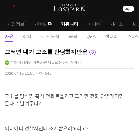
상
대
게임정보
가이드
커뮤니티
미디어
거래소
웹 
단
메
서
자유
직업
길드 모집
공략
Q&A
갤러리
스타일
메
뉴
브
자
그러면 내가 고소를 안당했지만은
3
뉴
유
메
추하게왜계정바꿔가면서글쓰는유이가뭐임
게
뉴
시
2026.04.15 11:55
542
판
고소를 당하면 혹시 전화로올거고 그러면 전화 안받게되면
문자로 날려주나?
어디어디 경찰서인데 조사받으러오라고?