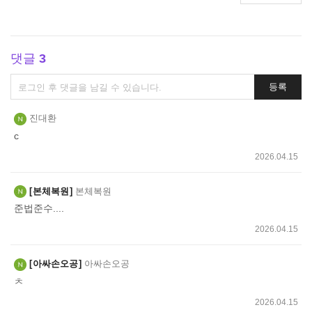
댓글
3
댓
등록
글
쓰
진대환
기
c
2026.04.15
본체복원
본체복원
준법준수....
2026.04.15
아싸손오공
아싸손오공
ㅊ
2026.04.15