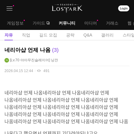
상
대
게임정보
가이드
커뮤니티
미디어
거래소
웹 
단
메
서
자유
직업
길드 모집
공략
Q&A
갤러리
스타일
메
뉴
브
자
네리아샵 언제 나옴
3
뉴
유
메
Lv.70
야아무진슬레이어
닝깐
게
뉴
시
2026.04.15 12:44
491
판
네리아샵 언제 나옴네리아샵 언제 나옴네리아샵 언제
나옴네리아샵 언제 나옴네리아샵 언제 나옴네리아샵 언제
나옴네리아샵 언제 나옴네리아샵 언제 나옴네리아샵 언제
나옴네리아샵 언제 나옴네리아샵 언제 나옴네리아샵 언제
나옴네리아샵 언제 나옴네리아샵 언제 나옴네리아샵 언제 나옴
나온다고 했으면서 언제까지 기다려야되냐고오