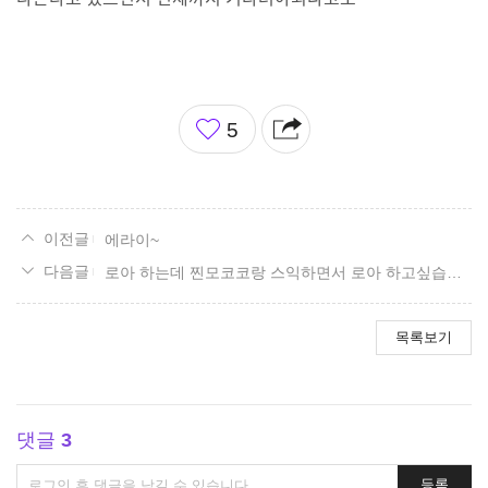
좋
5
아
요
에라이~
로아 하는데 찐모코코랑 스익하면서 로아 하고싶습니다
목록보기
댓글
3
댓
등록