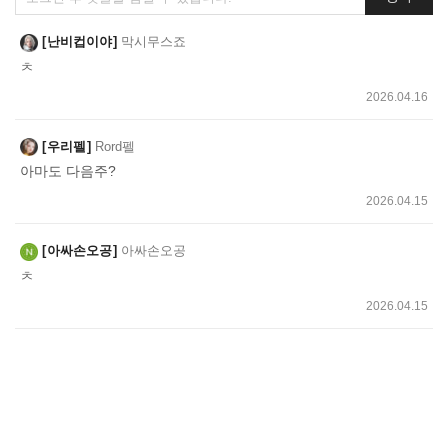
글
쓰
난비컵이야
막시무스죠
기
ㅊ
2026.04.16
우리펠
Rord펠
아마도 다음주?
2026.04.15
아싸손오공
아싸손오공
ㅊ
2026.04.15