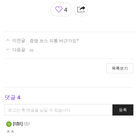
좋
4
아
요
증명 보스 피통 버근가요?
cc
목록보기
댓글
4
댓
등록
글
쓰
l죠l
l죠l
기
ㅊㅊ