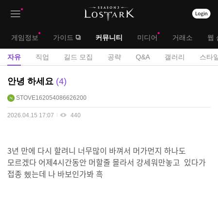
상
대
게임정보
가이드
커뮤니티
미디어
거래소
웹 
단
메
서
자유
직업
길드 모집
공략
Q&A
갤러리
스타일
메
뉴
브
자
안녕 하세요
4
뉴
유
메
STOVE162054086626200
게
뉴
시
2026.04.15 17:07
440
판
3년 만에 다시 할려니 너무많이 바껴서 머가먼지 하나도
모르겠다 어제4시간동안 머할줄 몰라서 걍세워만놓고 있다가
접종 헸는데 나 바보인가봐 흑