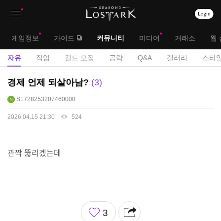
상
대
게임정보
가이드
커뮤니티
미디어
거래소
웹 
단
메
서
자유
직업
길드 모집
공략
Q&A
갤러리
스타일
메
뉴
브
자
경제 언제 되살아남?
3
뉴
유
메
S1728253207460000
게
뉴
시
2026.04.15 21:30
524
판
관짝 뚫리겠는데
좋
3
아