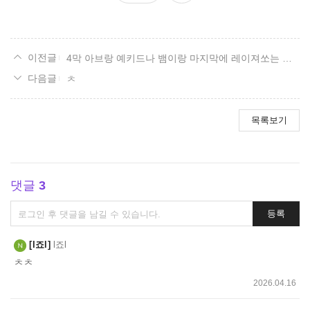
요
4막 아브랑 예키드나 뱀이랑 마지막에 레이져쏘는 장면 뭔가요?
ㅊ
목록보기
댓글
3
댓
등록
글
쓰
l죠l
l죠l
기
ㅊㅊ
2026.04.16