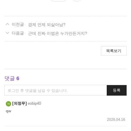
요
경제 언제 되살아남?
근데 진짜 이법은 누가만든거지?
목록보기
댓글
6
댓
등록
글
쓰
의정무
eobip40
기
qw
2026.04.16