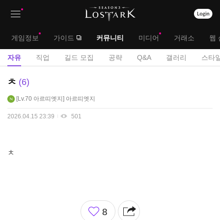
상
대
게임정보
가이드
커뮤니티
미디어
거래소
웹 
단
메
서
자유
직업
길드 모집
공략
Q&A
갤러리
스타일
메
뉴
브
자
ㅊ
6
뉴
유
메
Lv.70
아르띠엣지
아르띠엣지
게
뉴
시
2026.04.15 23:39
501
판
ㅊ
좋
8
아