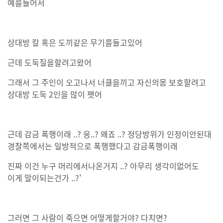
예를들어서
상대방 칼 혹은 도끼같은 무기를들고있어
근데 도둑질을할려고왔어
그래서 그 주인이 오고나서 너클을끼고 자신의몸 보호할려고
상대방 도둑 2인을 많이 팻어
근데 감금 폭행이래 ..? 응..? 왜죠 ..? 정당방위가 인정이안된대
경찰쪽에서는 일방적으로 폭행했다고 감금폭행이래
진짜 이건 누구 머리에서나온거지 ..? 아무리 생각이없어도
이게 말이되는건가 ..?'
그러면 그 사람이 죽으면 어떻게할거야? 다치면?