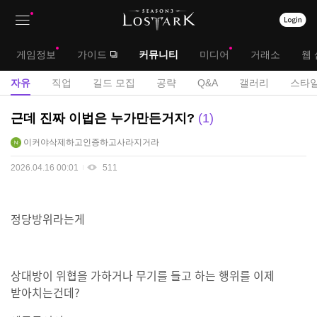
상
대
게임정보
가이드
커뮤니티
미디어
거래소
웹 
단
메
서
자유
직업
길드 모집
공략
Q&A
갤러리
스타일
메
뉴
브
자
근데 진짜 이법은 누가만든거지?
1
뉴
유
메
이커야삭제하고인증하고사라지거라
게
뉴
시
2026.04.16 00:01
511
판
정당방위라는게
상대방이 위협을 가하거나 무기를 들고 하는 행위를 이제
받아치는건데?