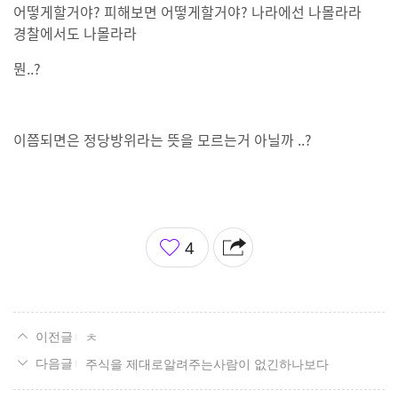
어떻게할거야? 피해보면 어떻게할거야? 나라에선 나몰라라
경찰에서도 나몰라라
뭔..?
이쯤되면은 정당방위라는 뜻을 모르는거 아닐까 ..?
좋
4
아
요
ㅊ
주식을 제대로알려주는사람이 없긴하나보다