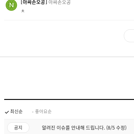
아싸손오공
아싸손오공
ㅊ
최신순
좋아요순
알려진 이슈를 안내해 드립니다. (8/5 수정)
공지