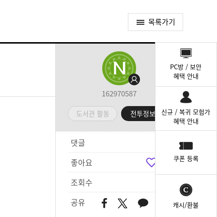
목록가기
퀵
메
PC방 / 보안
뉴
혜택 안내
162970587
신규 / 복귀 모험가
도서관 활동
전투정보실
혜택 안내
댓글
8
쿠폰 등록
좋아요
5
조회수
621
공유
캐시/환불