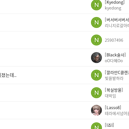
Kyedong
kyedong
버서버서버서
리니지로갈아
25907496
Black술사
oO다혜Oo
깔라만C클렌
뒤졌는데..
빛을발하라
복실방울
대박임
Lasso8
테라에서넘어
l죠l