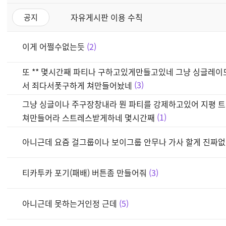
자유게시판 이용 수칙
공지
이게 어쩔수없는듯
2
또 ** 몇시간째 파티나 구하고있게만들고있네 그냥 싱글레
서 죄다서폿구하게 쳐만들어놨네
3
그냥 싱글이나 주구장창내라 뭔 파티를 강제하고있어 지평 트
쳐만들어라 스트레스받게하네 몇시간째
1
아니근데 요즘 걸그룹이나 보이그룹 안무나 가사 할게 진짜
티카투카 포기(패배) 버튼좀 만들어줘
3
아니근데 못하는거인정 근데
5