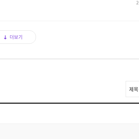
2
더보기
리
제목
스
트
검
색