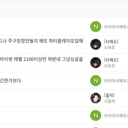
이드나 주구장창만들지 왜또 파티플레이모집해
티매오
소바르
라이팟 레벨 2100이상만 쳐받네 그냥싱글을
티매오
소바르
없긴한가보다
흘작
시밀리