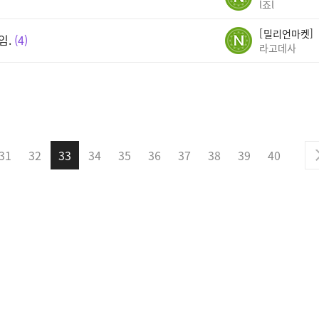
l죠l
밀리언마켓
임.
4
라고데사
31
32
33
34
35
36
37
38
39
40