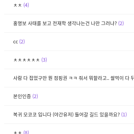
ㅊㅊ
4
홍명보 사태를 보고 전재학 생각나는건 나만 그러냐?
2
cc
2
ㅊㅊㅊㅊㅊㅊ
3
사람 다 접었구만 뭔 점핑권 ㅋㅋ 줘서 뭐할라고.. 쌀먹이 다 
본인인증
2
복귀 모코코 입니다 (야간유저) 들어갈 길드 있을까요?
1
ㅊㅊ
8