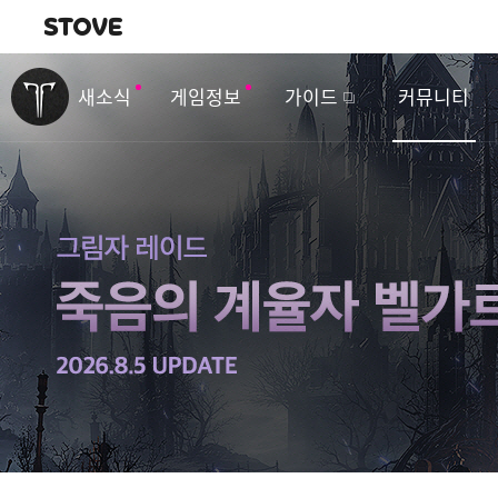
내비게이션
이
벤
새소식
게임정보
가이드
커뮤니티
트
&
업
데
이
트