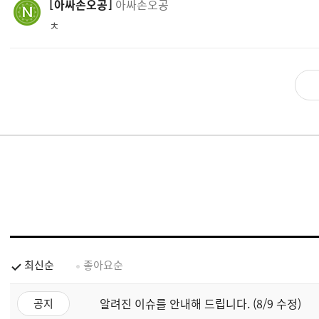
아싸손오공
아싸손오공
ㅊ
최신순
좋아요순
알려진 이슈를 안내해 드립니다. (8/9 수정)
공지