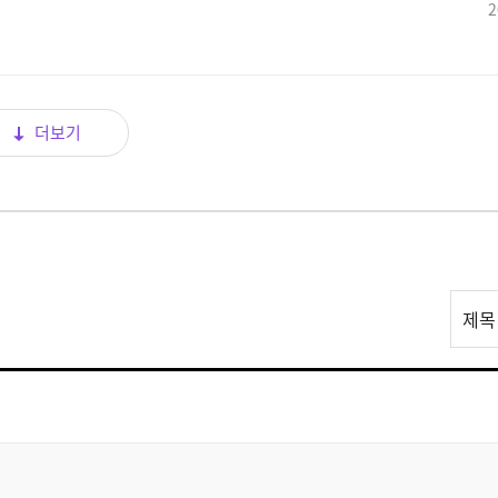
2
더보기
리
제목
스
트
검
색