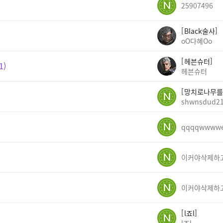
25907496
Black술사
oO다혜Oo
헤븐슈터
1
헤븐슈터
망치로나무를
shwnsdud2
qqqqwwww
l죠l