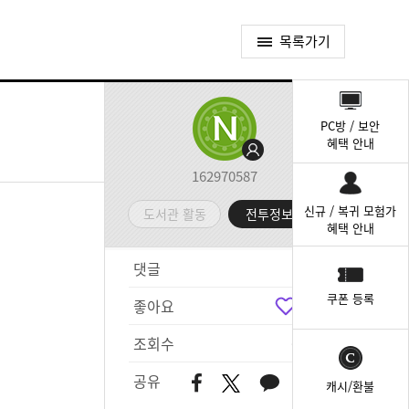
목록가기
퀵
메
PC방 / 보안
뉴
혜택 안내
162970587
신규 / 복귀 모험가
도서관 활동
전투정보실
혜택 안내
댓글
8
쿠폰 등록
좋아요
5
조회수
635
공유
캐시/환불