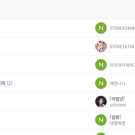
STOVE42488
STOVE16704
지마
2
캐망나니
마법년
schizoid
얍봉
대캠매앤