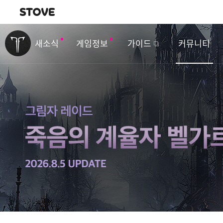
내비게이션
이
벤
새소식
게임정보
가이드
커뮤니티
트
&
업
데
이
트