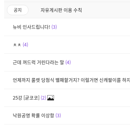
자유게시판 이용 수칙
공지
뉴비 인사드립니다!
3
ㅊㅊ
4
근데 꺼드럭 거린다라는 말
4
언제까지 룰렛 당첨식 밸패할거지? 이럴거면 신캐팔이를 하
25강 [굳코코]
2
낙원공명 확률 이상함
3