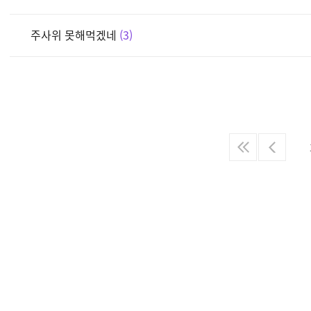
주사위 못해먹겠네
3