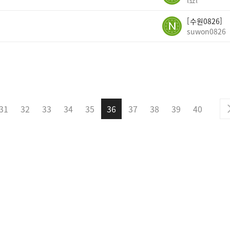
l죠l
수원0826
suwon0826
31
32
33
34
35
36
37
38
39
40