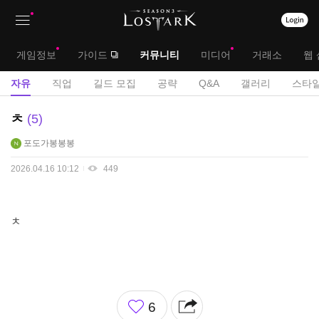
상
대
게임정보
가이드
커뮤니티
미디어
거래소
웹 
단
메
서
자유
직업
길드 모집
공략
Q&A
갤러리
스타일
메
뉴
브
자
ㅊ
5
뉴
유
메
포도가봉봉봉
게
뉴
시
2026.04.16 10:12
449
판
ㅊ
좋
6
아