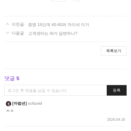
요
증명 15단계 40-60퍼 까이네 이거
고객센터는 AI가 답변하나?
목록보기
댓글
5
댓
등록
글
쓰
마법년
schizoid
기
ㅊㅊ
2026.04.16