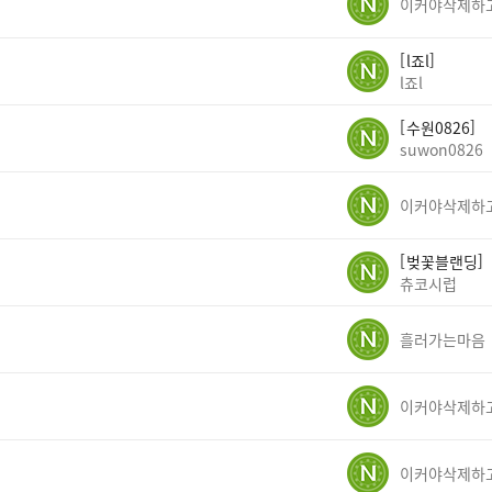
l죠l
l죠l
수원0826
suwon0826
벚꽃블랜딩
츄코시럽
흘러가는마음