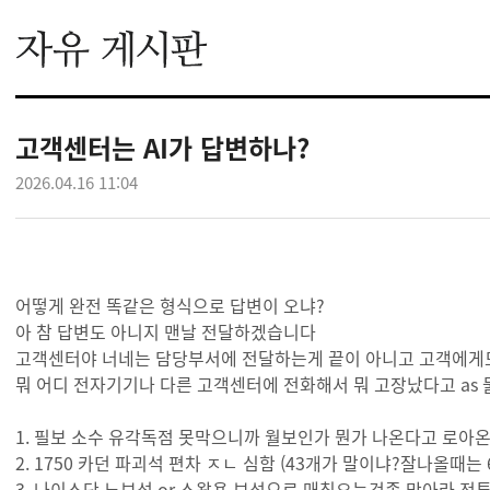
고객센터는 AI가 답변하나?
2026.04.16 11:04
어떻게 완전 똑같은 형식으로 답변이 오냐?
아 참 답변도 아니지 맨날 전달하겠습니다
고객센터야 너네는 담당부서에 전달하는게 끝이 아니고 고객에게
뭐 어디 전자기기나 다른 고객센터에 전화해서 뭐 고장났다고 a
1. 필보 소수 유각독점 못막으니까 월보인가 뭔가 나온다고 로아
2. 1750 카던 파괴석 편차 ㅈㄴ 심함 (43개가 말이냐?잘나올때는 
3. 나이스단 노보석 or 스왑용 보석으로 매칭오는것좀 막아라 