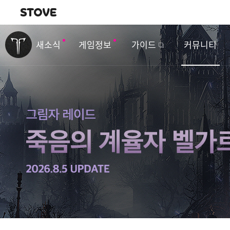
내비게이션
이
벤
새소식
게임정보
가이드
커뮤니티
트
&
업
데
이
트