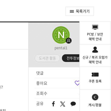
목록가기
퀵
메
PC방 / 보안
뉴
혜택 안내
pental1
신규 / 복귀 모험가
도서관 활동
전투정보실
혜택 안내
댓글
3
쿠폰 등록
좋아요
7
?
조회수
599
공유
캐시/환불
 매칭