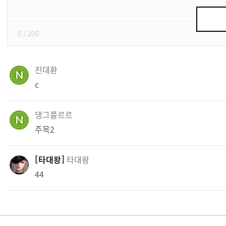
쓰
기
0
/ 200
진대환
c
댕그를르르
주목2
타대왕
타대왕
44