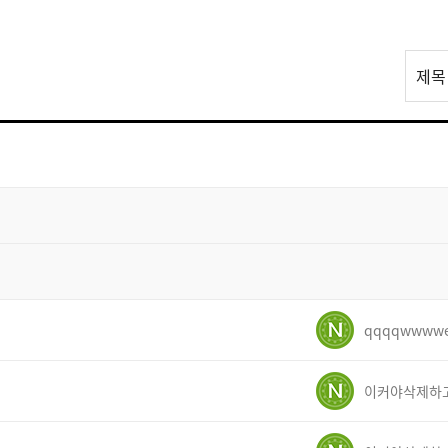
리
제목
스
트
검
색
qqqqwwww