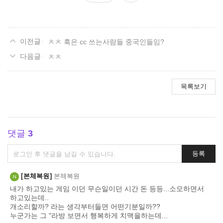
요
ㅊㅊ 혹은 cc 쓰는사람들 중국인들임?
ㅊㅊ
목록보기
댓글
3
댓
등록
글
쓰
본체복원
본체복원
기
내가 하고있는 게임 이던 무슨일이던 시간 돈 등등...소모하면서
하고있는데..
개소리할까? 라는 생각부터들면 어떤기분일까??
누군가는 그 "라방 보면서 행복하게 치맥을하는데...