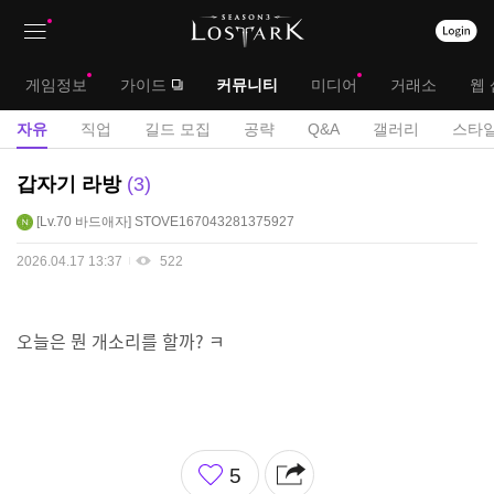
상
대
게임정보
가이드
커뮤니티
미디어
거래소
웹 
단
메
서
자유
직업
길드 모집
공략
Q&A
갤러리
스타일
메
뉴
브
자
갑자기 라방
3
뉴
유
메
Lv.70
바드애자
STOVE167043281375927
게
뉴
시
2026.04.17 13:37
522
판
오늘은 뭔 개소리를 할까? ㅋ
좋
5
아