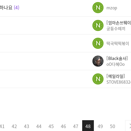
결하나요
4
mzop
엄마손쓰뛔이
궁듕수떼끼
떡국떡떡볶이
Black술사
oO다혜Oo
메일라일
STOVE86832
41
42
43
44
45
46
47
48
49
50