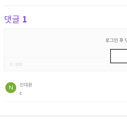
댓글
1
댓
글
로그인 후 
쓰
기
0
/ 200
진대환
c