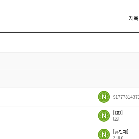
리
제목
스
트
검
색
S177781437
l죠l
l죠l
홍민재
김윤0