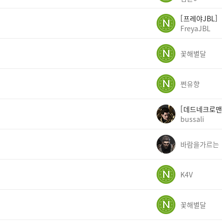
프레야JBL
FreyaJBL
꽃해별달
쩐유향
데드네크로맨
bussali
바람을가르는
K4V
꽃해별달