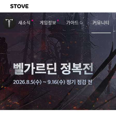
내비게이션
이
벤
새소식
게임정보
가이드
커뮤니티
트
&
업
데
이
트