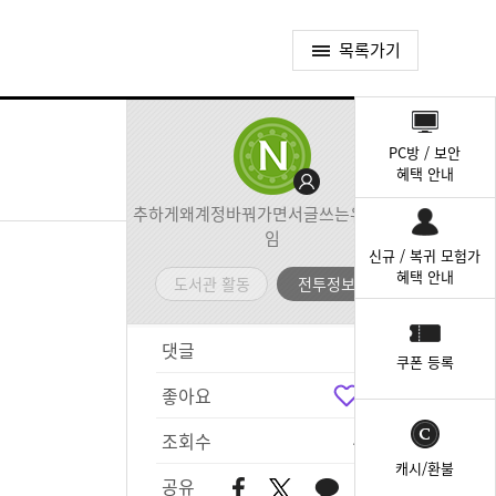
목록가기
퀵
메
PC방 / 보안
뉴
혜택 안내
추하게왜계정바꿔가면서글쓰는유이가뭐
임
신규 / 복귀 모험가
혜택 안내
도서관 활동
전투정보실
댓글
1
쿠폰 등록
좋아요
3
조회수
475
캐시/환불
공유