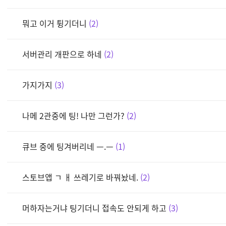
뭐고 이거 튕기더니
2
서버관리 개판으로 하네
2
가지가지
3
나메 2관중에 팅! 나만 그런가?
2
큐브 중에 팅겨버리네 ㅡ.ㅡ
1
스토브앱 ㄱ ㅐ 쓰레기로 바꿔놨네.
2
머하자는거냐 팅기더니 접속도 안되게 하고
3