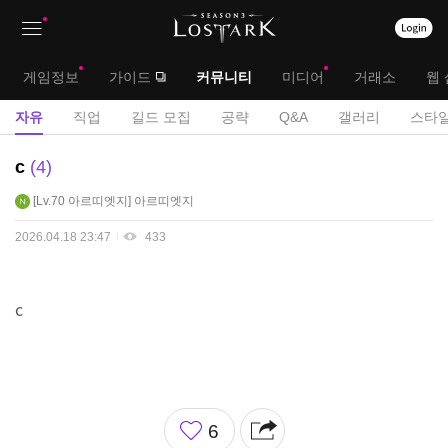
상
대
게임정보
가이드
커뮤니티
미디어
거래소
웹 
단
메
서
자유
직업
길드 모집
공략
Q&A
갤러리
스타일
메
뉴
브
자
c
4
뉴
유
메
Lv.70
아르띠엣지
아르띠엣지
게
뉴
시
2026.04.18 23:47
433
판
c
좋
6
아