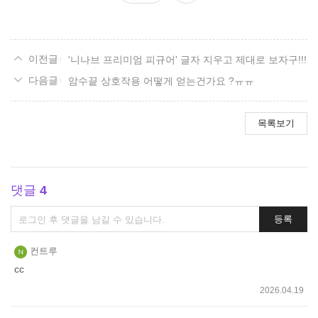
요
'니나브 프리미엄 피규어' 글자 지우고 제대로 보자구!!!
암수끝 상호작용 어떻게 얻는건가요 ?ㅠㅠ
목록보기
댓글
4
댓
등록
글
쓰
컨트루
기
cc
2026.04.19