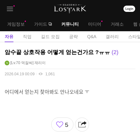
상
대
게임정보
가이드
커뮤니티
미디어
거래소
웹 
단
메
서
자유
직업
길드 모집
공략
Q&A
갤러리
스타일
메
뉴
브
자
암수끝 상호작용 어떻게 얻는건가요 ?ㅠㅠ
2
뉴
유
메
Lv.70
먹잘싸
재리이
게
뉴
시
2026.04.19 00:09
1,061
판
어디에서 얻는지 찾아봐도 안나오네요 ㅜ
좋
5
아
요