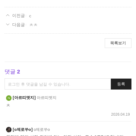
c
ㅊㅊ
목록보기
댓글
2
댓
등록
글
쓰
아르띠엣지
아르띠엣지
기
ㅊ
2026.04.19
o제로쑤o
o제로쑤o