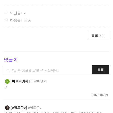
c
ㅊㅊ
목록보기
댓글
2
댓
등록
글
쓰
아르띠엣지
아르띠엣지
기
ㅊ
2026.04.19
o제로쑤o
o제로쑤o