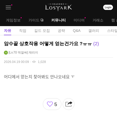
상
대
게임정보
가이드
커뮤니티
미디어
거래소
웹 
단
메
서
자유
직업
길드 모집
공략
Q&A
갤러리
스타일
메
뉴
브
자
암수끝 상호작용 어떻게 얻는건가요 ?ㅠㅠ
2
뉴
유
메
Lv.70
먹잘싸
재리이
게
뉴
시
2026.04.19 00:09
1,028
판
어디에서 얻는지 찾아봐도 안나오네요 ㅜ
좋
5
아
요