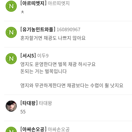
아르띠엣지
아르띠엣지
ㅊ
유기농민트와플
160890967
혼자할거면 채광도 나쁘지 않아요
서시5
이두9
영지도 운영한다면 벌목 채광 하시구요
돈되는 거는 벌목입니다
영지와 무관하게한다면 채광보다는 수렵이 훨 낫지요
타대왕
타대왕
55
아싸손오공
아싸손오공