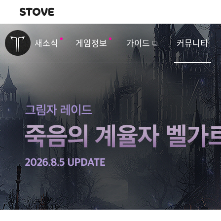
내비게이션
이
벤
새소식
게임정보
가이드
커뮤니티
트
&
업
데
이
트