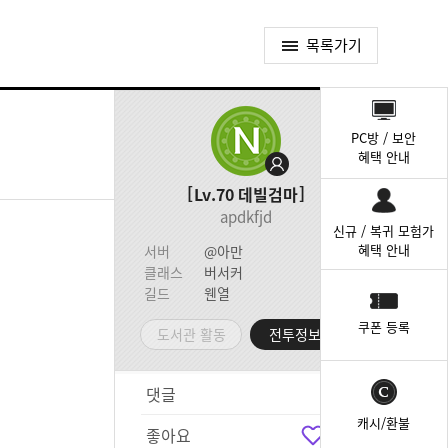
목록가기
퀵
메
PC방 / 보안
뉴
혜택 안내
Lv.70
데빌검마
apdkfjd
신규 / 복귀 모험가
혜택 안내
서버
@아만
클래스
버서커
길드
웬열
쿠폰 등록
도서관 활동
전투정보실
댓글
5
캐시/환불
좋아요
3