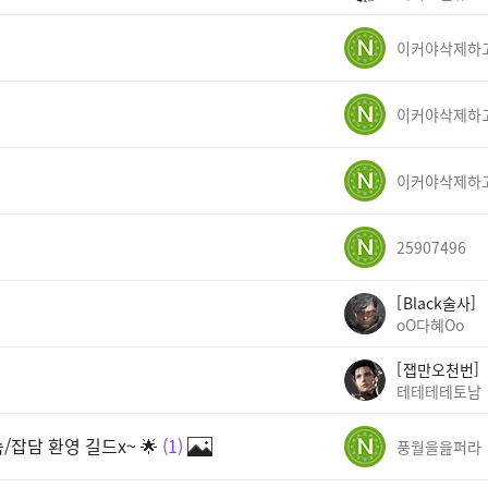
25907496
Black술사
oO다혜Oo
잽만오천번
테테테테토남
잡담 환영 길드x~ 🌟
1
풍월을읊퍼라