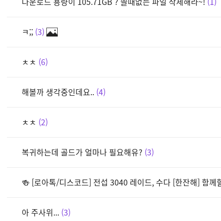
다운로드 용량이 105.71GB ? 쓸때없는 파일 삭제해라~!
1
ㅋ;;
3
ㅊㅊ
6
해볼까 생각중인데요..
4
ㅊㅊ
2
복귀하는데 골드가 얼마나 필요해유?
3
🍻 [로아톡/디스코드] 전섭 3040 레이드, 수다 [한잔해] 함
아 주사위...
3