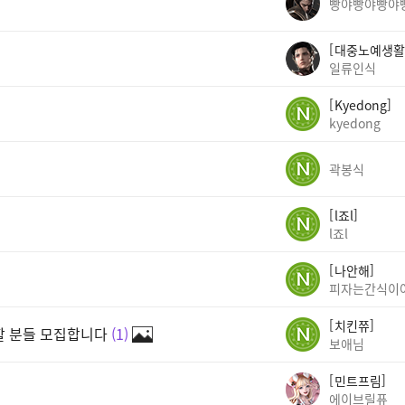
빵야빵야빵야
대중노예생활
일류인식
Kyedong
kyedong
곽봉식
l죠l
l죠l
나안해
피자는간식이
치킨쮸
께할 분들 모집합니다
1
보애님
민트프림
에이브릴퓨