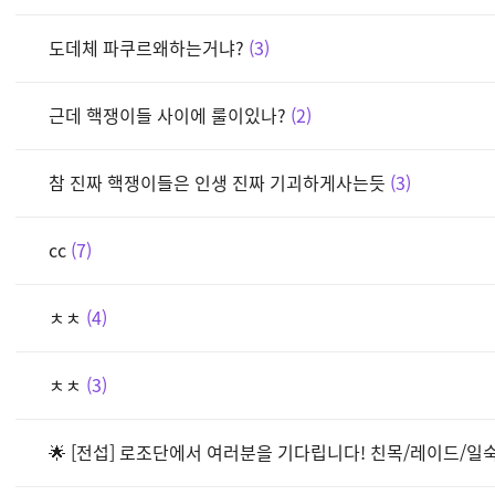
도데체 파쿠르왜하는거냐?
3
근데 핵쟁이들 사이에 룰이있나?
2
참 진짜 핵쟁이들은 인생 진짜 기괴하게사는듯
3
cc
7
ㅊㅊ
4
ㅊㅊ
3
🌟 [전섭] 로조단에서 여러분을 기다립니다! 친목/레이드/일숙/