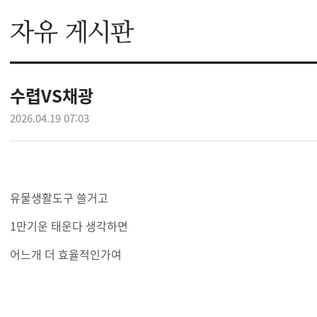
수렵VS채광
2026.04.19 07:03
유물생활도구 쓸거고
1만기운 태운다 생각하면
어느개 더 효율적인가여