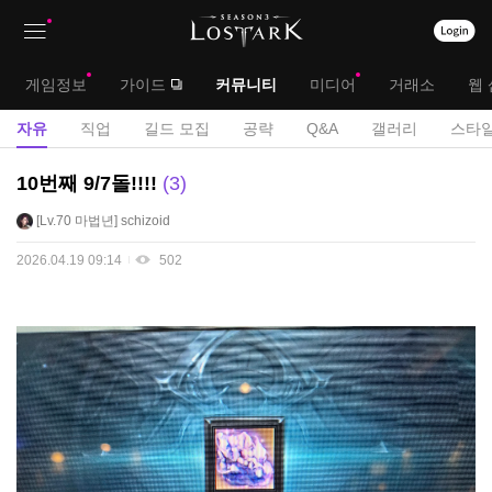
상
대
게임정보
가이드
커뮤니티
미디어
거래소
웹 
단
메
서
자유
직업
길드 모집
공략
Q&A
갤러리
스타일
메
뉴
브
자
10번째 9/7돌!!!!
3
뉴
유
메
Lv.70
마법년
schizoid
게
뉴
시
2026.04.19 09:14
502
판