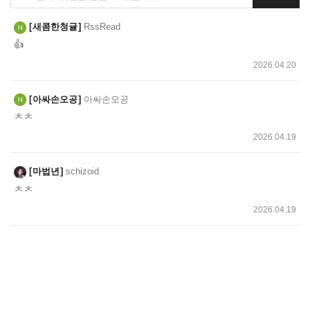
글
쓰
새콤한청귤
RssRead
기
👍
2026.04.20
아싸손오공
아싸손오공
ㅊㅊ
2026.04.19
마법년
schizoid
ㅊㅊ
2026.04.19