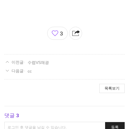
좋
3
아
요
수렵VS채광
cc
목록보기
댓글
3
댓
등록