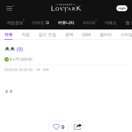
상
대
게임정보
가이드
커뮤니티
미디어
거래소
웹 
단
메
서
자유
직업
길드 모집
공략
Q&A
갤러리
스타일
메
뉴
브
자
ㅊㅊ
9
뉴
유
메
Lv.70
l죠l
l죠l
게
뉴
시
2026.04.20 00:10
406
판
ㅊㅊ
좋
9
아