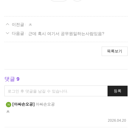
요
ㅊ
근데 혹시 여기서 공무원일하는사람있음?
목록보기
댓글
9
댓
등록
글
쓰
아싸손오공
아싸손오공
기
ㅊ
2026.04.20