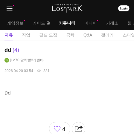
상
대
게임정보
가이드
커뮤니티
미디어
거래소
웹 
단
메
서
자유
직업
길드 모집
공략
Q&A
갤러리
스타일
메
뉴
브
자
dd
4
뉴
유
메
Lv.70
알락깔락
번바
게
뉴
시
2026.04.20 03:54
381
판
Dd
좋
4
아