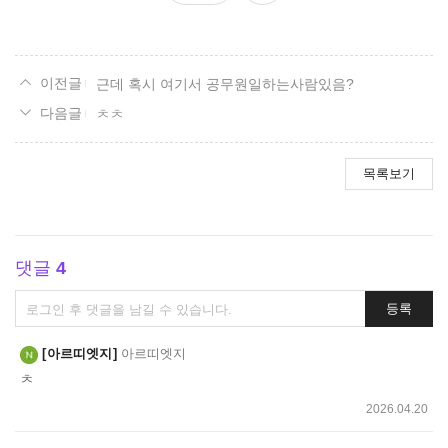
요
근데 혹시 여기서 공무원일하는사람있음?
ㅊㅊ
목록보기
댓글
4
댓
등록
글
쓰
아르띠엣지
아르띠엣지
기
ㅊ
2026.04.20