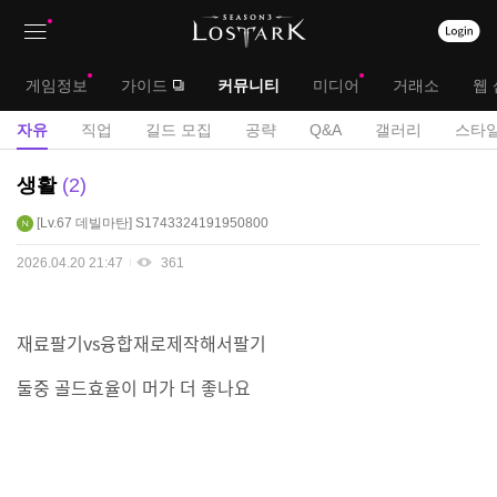
상
대
게임정보
가이드
커뮤니티
미디어
거래소
웹 
단
메
서
자유
직업
길드 모집
공략
Q&A
갤러리
스타일
메
뉴
브
자
생활
2
뉴
유
메
Lv.67
데빌마탄
S1743324191950800
게
뉴
시
2026.04.20 21:47
361
판
재료팔기vs융합재로제작해서팔기
둘중 골드효율이 머가 더 좋나요