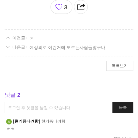
좋
3
아
요
ㅊ
예상외로 이런거에 모르는사람들많구나
목록보기
댓글
2
댓
등록
글
쓰
현기증나려함
현기증나려함
기
ㅊㅊ