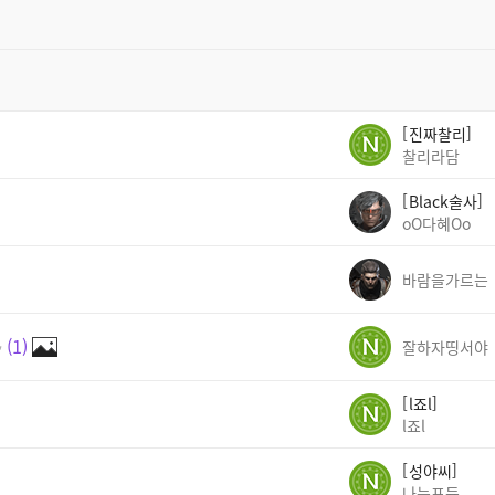
진짜찰리
찰리라담
Black술사
oO다혜Oo
바람을가르는
✨
1
잘하자띵서야
l죠l
l죠l
성야씨
나는포듕