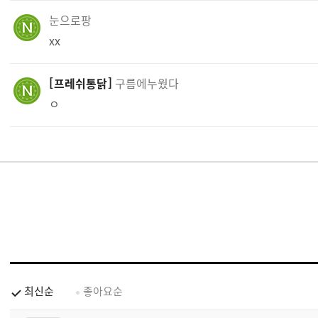
눈으로팡
xx
프레쉬통닭
구름에누웠다
ㅇ
최신순
좋아요순