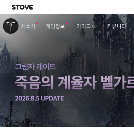
내비게이션
이
벤
새소식
게임정보
가이드
커뮤니티
트
&
업
데
이
트