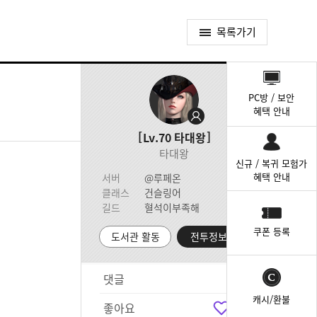
목록가기
퀵
메
PC방 / 보안
뉴
혜택 안내
Lv.70
타대왕
타대왕
신규 / 복귀 모험가
혜택 안내
서버
@루페온
클래스
건슬링어
길드
혈석이부족해
쿠폰 등록
도서관 활동
전투정보실
댓글
4
캐시/환불
좋아요
4