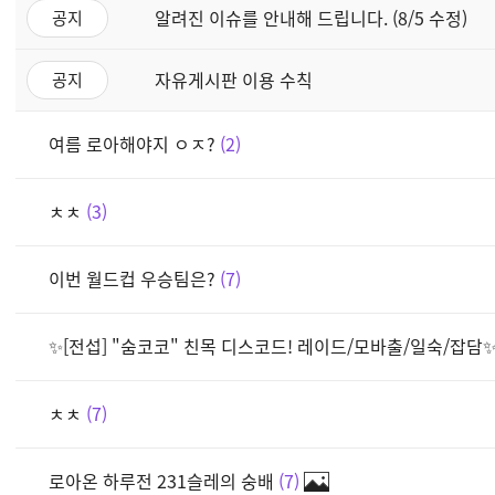
알려진 이슈를 안내해 드립니다. (8/5 수정)
공지
자유게시판 이용 수칙
공지
여름 로아해야지 ㅇㅈ?
2
ㅊㅊ
3
이번 월드컵 우승팀은?
7
✨[전섭] "숨코코" 친목 디스코드! 레이드/모바출/일숙/잡담
ㅊㅊ
7
로아온 하루전 231슬레의 숭배
7