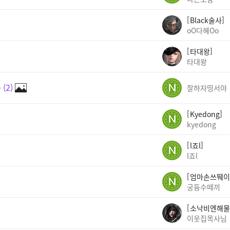
Black술사
oO다혜Oo
타대왕
타대왕
✨
2
잘하자띵서야
Kyedong
kyedong
l죠l
l죠l
엄마손쓰뛔이
궁듕수떼끼
소낙비엔해물
이웃집목사님