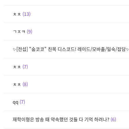
ㅊㅊ
13
ㄱㅈㅋ
9
✨[전섭] "숨코코" 친목 디스코드! 레이드/모바출/일숙/잡담
ㅊㅊ
7
ㅊㅊ
8
qq
7
재학이형은 방송 때 약속했던 것들 다 기억 하려나?
6