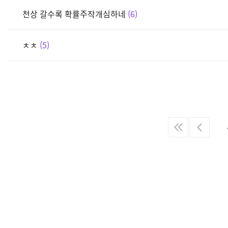
천상 갈수록 확률주작개심하네
6
ㅊㅊ
5