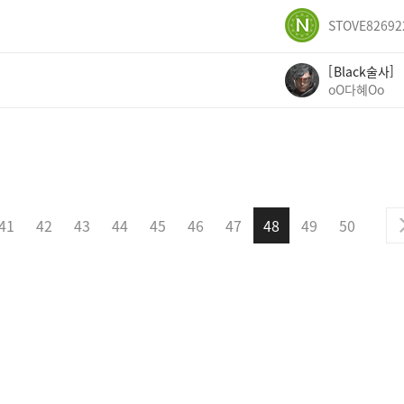
STOVE82692
Black술사
oO다혜Oo
41
42
43
44
45
46
47
48
49
50