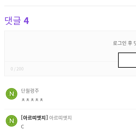
댓글
4
댓
글
로그인 후 
쓰
기
0
/ 200
단월령주
ㅊㅊㅊㅊㅊ
아르띠엣지
아르띠엣지
C