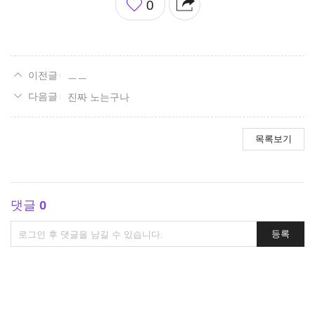
0
아
요
ㅡㅡ
진짜 노는구나
목록보기
댓글
0
댓
등록
글
쓰
기