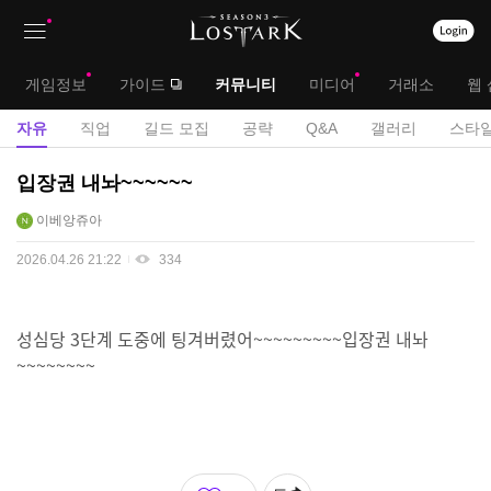
상
대
게임정보
가이드
커뮤니티
미디어
거래소
웹 
단
메
서
자유
직업
길드 모집
공략
Q&A
갤러리
스타일
메
뉴
브
자
입장권 내놔~~~~~~
뉴
유
메
이베앙쥬아
게
뉴
시
2026.04.26 21:22
334
판
성심당 3단계 도중에 팅겨버렸어~~~~~~~~~입장권 내놔
~~~~~~~~
좋