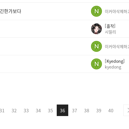
없긴한가보다
흘작
시밀리
Kyedong
kyedong
31
32
33
34
35
36
37
38
39
40