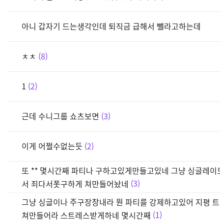
아니 갑자기 드는생각인데 퇴직금 급해서 뺄라고하는데
ㅊㅊ
8
1
2
근데 수니그룹 쇼츠보면
3
이게 어쩔수없는듯
2
또 ** 몇시간째 파티나 구하고있게만들고있네 그냥 싱글레
서 죄다서폿구하게 쳐만들어놨네
3
그냥 싱글이나 주구장창내라 뭔 파티를 강제하고있어 지평 트
쳐만들어라 스트레스받게하네 몇시간째
1