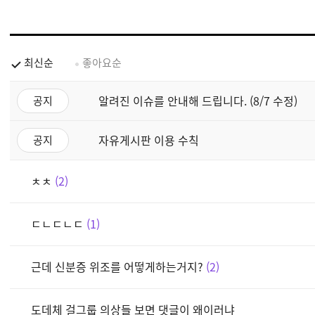
최신순
좋아요순
알려진 이슈를 안내해 드립니다. (8/7 수정)
공지
자유게시판 이용 수칙
공지
ㅊㅊ
2
ㄷㄴㄷㄴㄷ
1
근데 신분증 위조를 어떻게하는거지?
2
도데체 걸그룹 의상들 보면 댓글이 왜이러냐