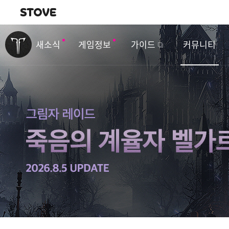
내비게이션
이
벤
새소식
게임정보
가이드
커뮤니티
트
&
업
데
이
트