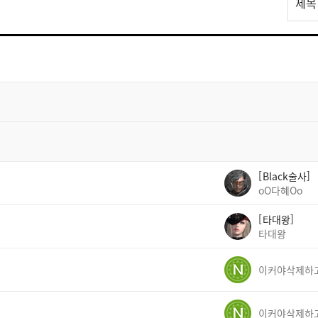
제목
스
트
검
색
Black술사
oO다혜Oo
타대왕
타대왕