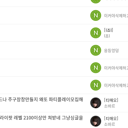
l죠l
l죠l
응등엉덩
이드나 주구장창만들지 왜또 파티플레이모집해
티매오
소바르
라이팟 레벨 2100이상만 쳐받네 그냥싱글을
티매오
소바르