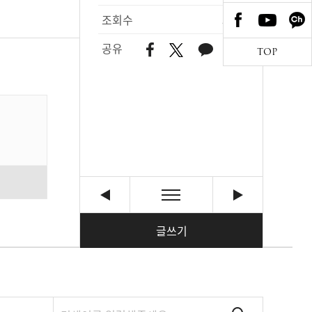
조회수
389
공유
TOP
글쓰기