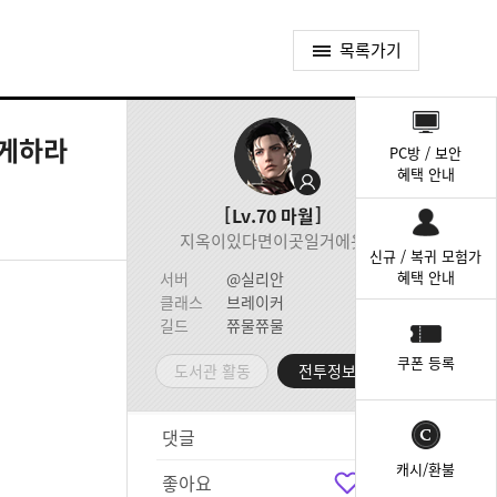
목록가기
퀵
메
떻게하라
PC방 / 보안
뉴
혜택 안내
Lv.70
마월
지옥이있다면이곳일거에욧
신규 / 복귀 모험가
혜택 안내
서버
@실리안
클래스
브레이커
길드
쮸물쮸물
쿠폰 등록
도서관 활동
전투정보실
댓글
0
캐시/환불
좋아요
0