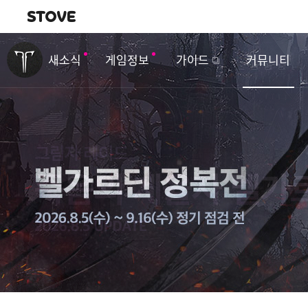
내비게이션
이
벤
새소식
게임정보
가이드
커뮤니티
트
&
업
데
이
트