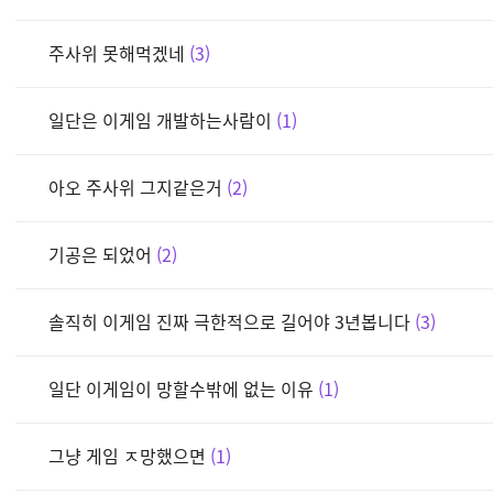
주사위 못해먹겠네
3
일단은 이게임 개발하는사람이
1
아오 주사위 그지같은거
2
기공은 되었어
2
솔직히 이게임 진짜 극한적으로 길어야 3년봅니다
3
일단 이게임이 망할수밖에 없는 이유
1
그냥 게임 ㅈ망했으면
1