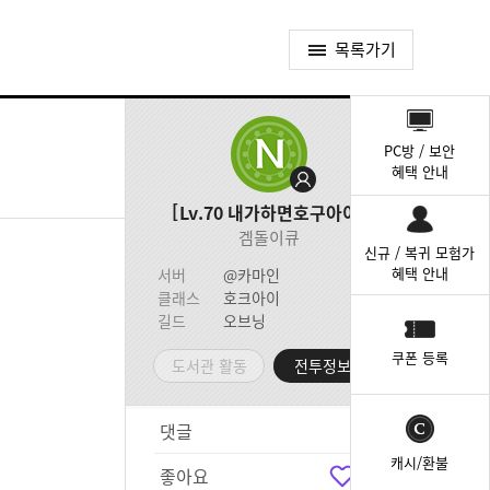
목록가기
퀵
메
PC방 / 보안
뉴
혜택 안내
Lv.70
내가하면호구아이
겜돌이큐
신규 / 복귀 모험가
혜택 안내
서버
@카마인
클래스
호크아이
길드
오브닝
쿠폰 등록
도서관 활동
전투정보실
댓글
4
캐시/환불
좋아요
1