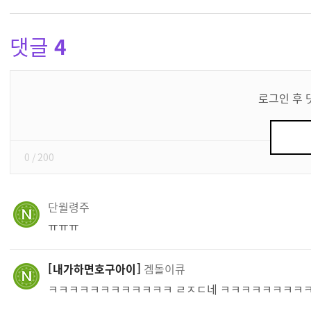
댓글
4
댓
글
로그인 후 
쓰
기
0
/ 200
단월령주
ㅠㅠㅠ
내가하면호구아이
겜돌이큐
ㅋㅋㅋㅋㅋㅋㅋㅋㅋㅋㅋㅋ ㄹㅈㄷ네 ㅋㅋㅋㅋㅋㅋㅋㅋ