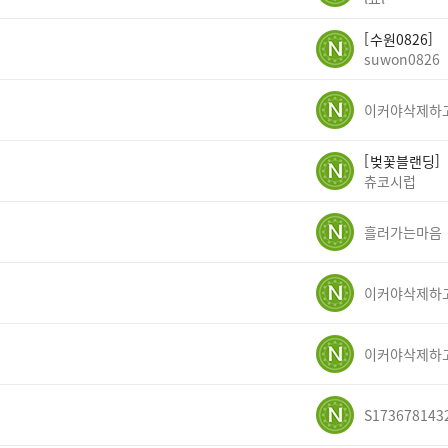
수원0826
suwon0826
벚꽃블랜딩
츄코시럽
흘러가는마음
S173678143