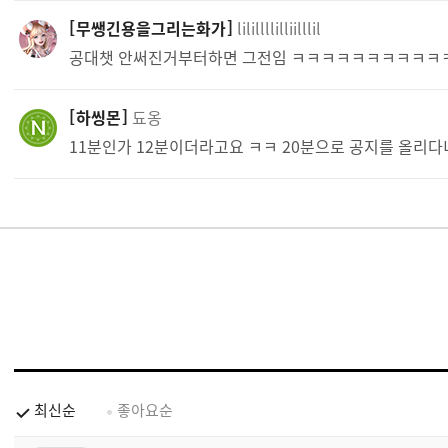
무쌩긴용을그리는화가
lilillllilliilllil
공대챗 안써진거부터하면 그전임 ㅋㅋㅋㅋㅋㅋㅋㅋㅋ
하씽몬
됴옹
11분인가 12분이더라고요 ㅋㅋ 20분으로 공지를 올리다
최신순
좋아요순