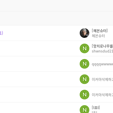
헤븐슈터
1
헤븐슈터
망치로나무를
shwnsdud2
qqqqwwww
l죠l
l죠l