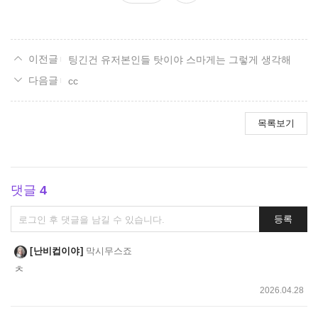
요
팅긴건 유저본인들 탓이야 스마게는 그렇게 생각해
cc
목록보기
댓글
4
댓
등록
글
쓰
난비컵이야
막시무스죠
기
ㅊ
2026.04.28