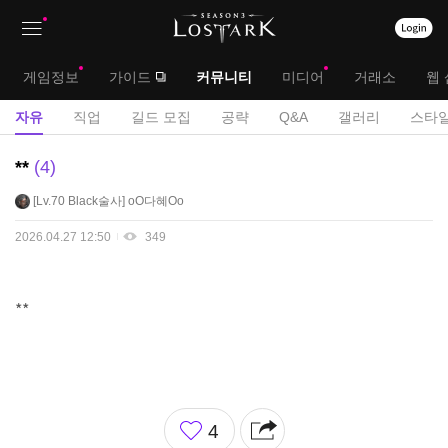
상
대
게임정보
가이드
커뮤니티
미디어
거래소
웹 
단
메
서
자유
직업
길드 모집
공략
Q&A
갤러리
스타일
메
뉴
브
자
**
4
뉴
유
메
Lv.70
Black술사
oO다혜Oo
게
뉴
시
2026.04.27 12:50
349
판
**
좋
4
아