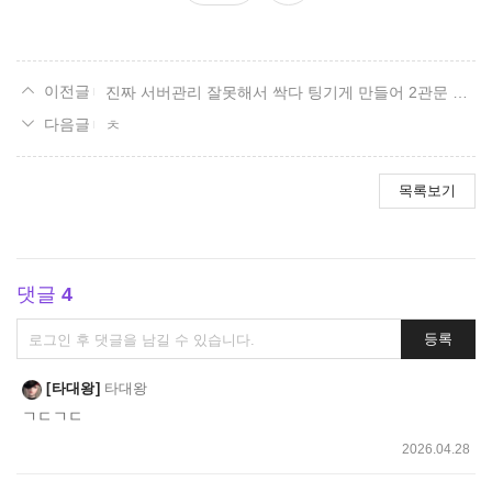
요
진짜 서버관리 잘못해서 싹다 팅기게 만들어 2관문 유기시켜놓은거 개빡치내 유기시켜서 그주 2관문 날려먹었으면 최소한 사과라도하는게 예의아니
ㅊ
목록보기
댓글
4
댓
등록
글
쓰
타대왕
타대왕
기
ㄱㄷㄱㄷ
2026.04.28