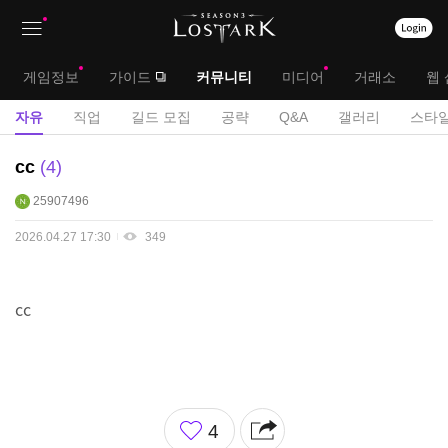
상
대
게임정보
가이드
커뮤니티
미디어
거래소
웹 
단
메
서
자유
직업
길드 모집
공략
Q&A
갤러리
스타일
메
뉴
브
자
cc
4
뉴
유
메
25907496
게
뉴
시
2026.04.27 17:30
349
판
cc
좋
4
아