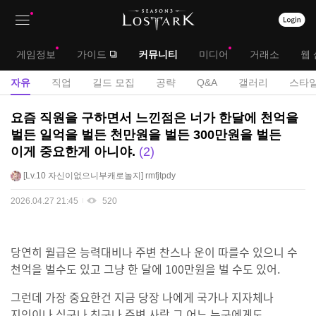
상
대
게임정보
가이드
커뮤니티
미디어
거래소
웹 
단
메
서
자유
직업
길드 모집
공략
Q&A
갤러리
스타일
메
뉴
브
자
요즘 직원을 구하면서 느낀점은 너가 한달에 천억을
뉴
유
메
벌든 일억을 벌든 천만원을 벌든 300만원을 벌든
게
이게 중요한게 아니야.
2
뉴
시
판
Lv.10
자신이없으니부캐로놀지
rmfjtpdy
2026.04.27 21:45
520
당연히 월급은 능력대비나 주변 찬스나 운이 따를수 있으니 수
천억을 벌수도 있고 그냥 한 달에 100만원을 벌 수도 있어.
그런데 가장 중요한건 지금 당장 나에게 국가나 지자체나
지인이나 식구나 친구나 주변 사람 그 어느 누구에게도