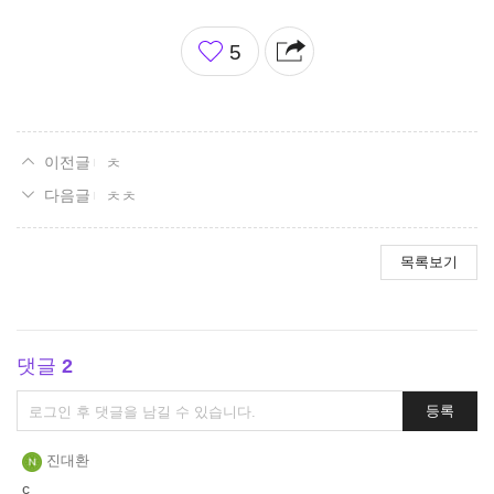
좋
5
아
요
ㅊ
ㅊㅊ
목록보기
댓글
2
댓
등록
글
쓰
진대환
기
c