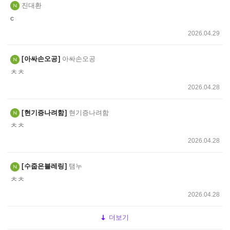
진대환
c
2026.04.29
아싸손오공
아싸손오공
ㅊㅊ
2026.04.28
현기증나려함
현기증나려함
ㅊㅊ
2026.04.28
수줍은블레링
탬누
ㅊㅊ
2026.04.28
더보기