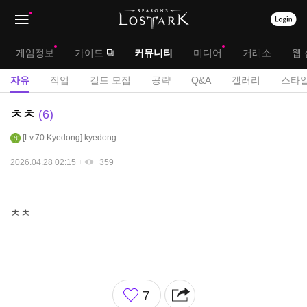
상
대
게임정보
가이드
커뮤니티
미디어
거래소
웹 
단
메
서
자유
직업
길드 모집
공략
Q&A
갤러리
스타일
메
뉴
브
자
ㅊㅊ
6
뉴
유
메
Lv.70
Kyedong
kyedong
게
뉴
시
2026.04.28 02:15
359
판
ㅊㅊ
좋
7
아