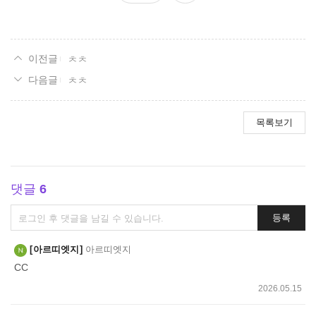
요
ㅊㅊ
ㅊㅊ
목록보기
댓글
6
댓
등록
글
쓰
아르띠엣지
아르띠엣지
기
CC
2026.05.15