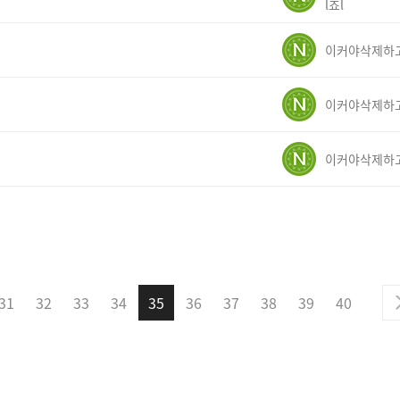
l죠l
31
32
33
34
35
36
37
38
39
40