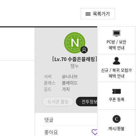
목록가기
퀵
메
PC방 / 보안
뉴
혜택 안내
Lv.70
수줍은블레링
탬누
신규 / 복귀 모험가
혜택 안내
서버
@니나브
클래스
블레이드
길드
가지
쿠폰 등록
도서관 활동
전투정보실
댓글
5
캐시/환불
좋아요
6