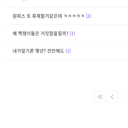
원피스 또 휴재할거같은데 ㅋㅋㅋㅋㅋ
2
왜 핵쟁이들은 거짓말을칠까?
1
내가알기론 몇년? 전만해도
1