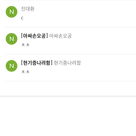
진대환
c
아싸손오공
아싸손오공
ㅊㅊ
현기증나려함
현기증나려함
ㅊㅊ