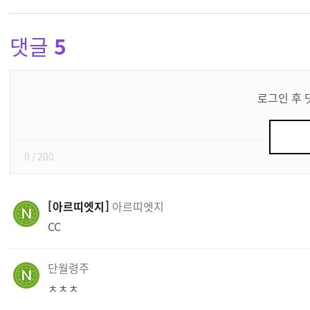
댓글
5
댓
글
로그인 후 
쓰
기
0
/ 200
아르띠엣지
아르띠엣지
CC
단월령주
ㅊㅊㅊ