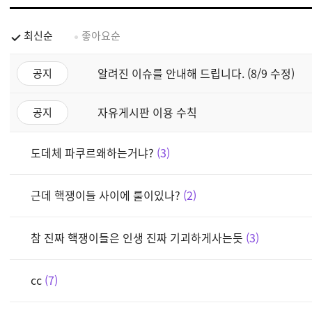
최신순
좋아요순
알려진 이슈를 안내해 드립니다. (8/9 수정)
공지
자유게시판 이용 수칙
공지
도데체 파쿠르왜하는거냐?
3
근데 핵쟁이들 사이에 룰이있나?
2
참 진짜 핵쟁이들은 인생 진짜 기괴하게사는듯
3
cc
7