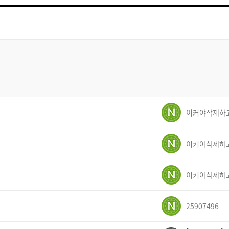
트
검
색
25907496