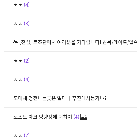
ㅊㅊ
4
ㅊㅊ
3
🌟 [전섭] 로조단에서 여러분을 기다립니다! 친목/레이드/일숙/
ㅊㅊ
2
ㅊㅊ
4
도데체 정전나는곳은 얼마나 후진데사는거냐?
로스트 아크 방향성에 대하여
4
ㅊㅊ
7