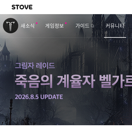
내비게이션
이
벤
새소식
게임정보
가이드
커뮤니티
트
&
업
데
이
트