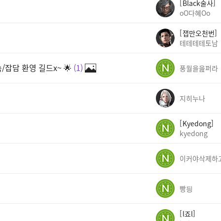
Black술사
oO다혜Oo
잽만오천번
테테테테토남
잡담 환영 길드x~ 🌟
1
풍월을읊퍼라
지히누나
Kyedong
kyedong
빵딍
l죠l