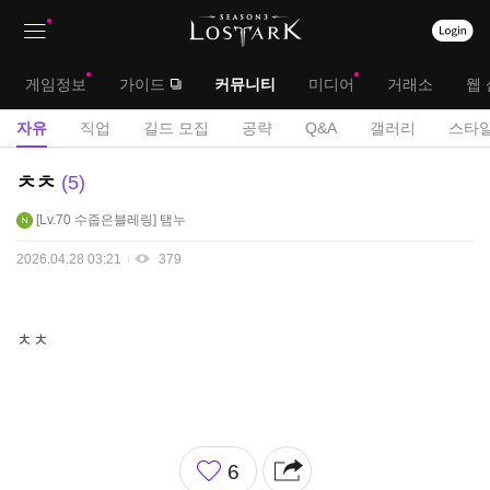
상
대
게임정보
가이드
커뮤니티
미디어
거래소
웹 
단
메
서
자유
직업
길드 모집
공략
Q&A
갤러리
스타일
메
뉴
브
자
ㅊㅊ
5
뉴
유
메
Lv.70
수줍은블레링
탬누
게
뉴
시
2026.04.28 03:21
379
판
ㅊㅊ
좋
6
아