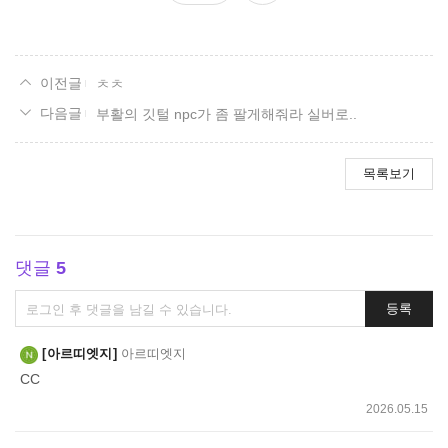
요
ㅊㅊ
부활의 깃털 npc가 좀 팔게해줘라 실버로..
목록보기
댓글
5
댓
등록
글
쓰
아르띠엣지
아르띠엣지
기
CC
2026.05.15