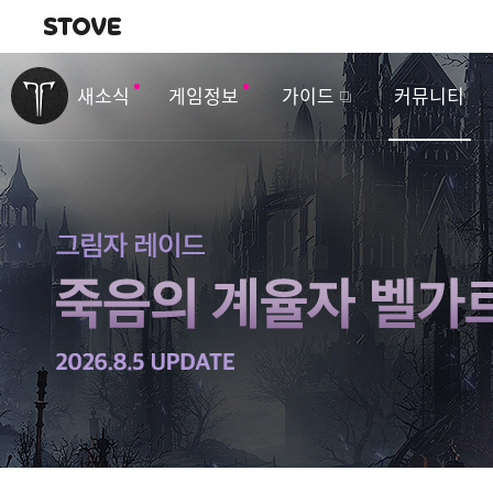
내비게이션
이
벤
새소식
게임정보
가이드
커뮤니티
트
&
업
데
이
트