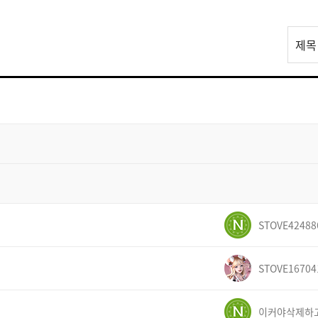
리
제목
스
트
검
색
STOVE42488
STOVE16704