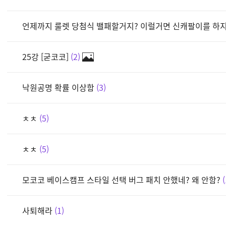
언제까지 룰렛 당첨식 밸패할거지? 이럴거면 신캐팔이를 하
25강 [굳코코]
2
낙원공명 확률 이상함
3
ㅊㅊ
5
ㅊㅊ
5
모코코 베이스캠프 스타일 선택 버그 패치 안했네? 왜 안함?
사퇴해라
1