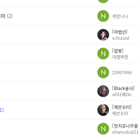
지마
2
캐망나니
마법년
schizoid
얍봉
대캠매앤
25907496
Black술사
oO다혜Oo
헤븐슈터
1
헤븐슈터
망치로나무를
shwnsdud2