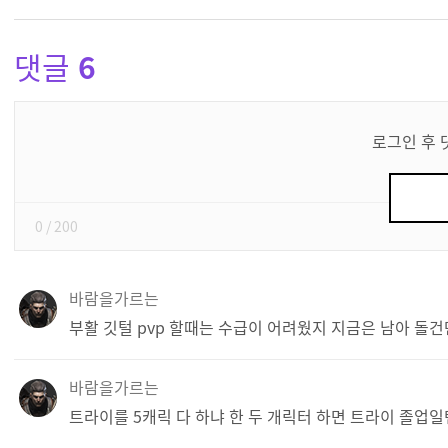
댓글
6
댓
글
로그인 후 
쓰
기
0
/ 200
바람을가르는
부활 깃털 pvp 할때는 수급이 어려웠지 지금은 남아 돌건만
바람을가르는
트라이를 5캐릭 다 하냐 한 두 개릭터 하면 트라이 졸업일텐