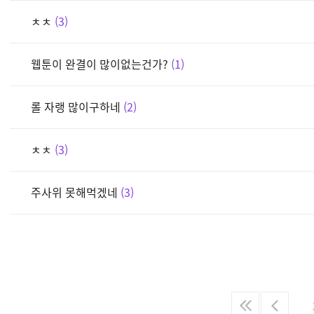
ㅊㅊ
3
웹툰이 완결이 많이없는건가?
1
롤 자랭 많이구하네
2
ㅊㅊ
3
주사위 못해먹겠네
3