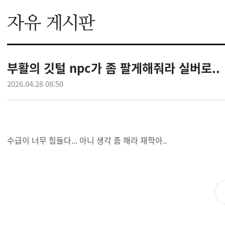
부활의 깃털 npc가 좀 팔게해줘라 실버로..
2026.04.28 08:50
수급이 너무 힘들다... 아니 생각 좀 해라 재학아..