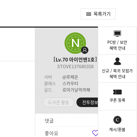
목록가기
퀵
메
PC방 / 보안
뉴
혜택 안내
Lv.70
아이언맨1호
STOVE137680358
신규 / 복귀 모험가
혜택 안내
서버
@루페온
클래스
스카우터
길드
로아가날억까해
쿠폰 등록
도서관 활동
전투정보실
댓글
6
캐시/환불
좋아요
7