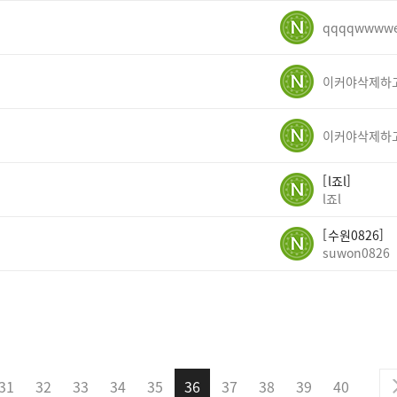
qqqqwwww
l죠l
l죠l
수원0826
suwon0826
31
32
33
34
35
36
37
38
39
40